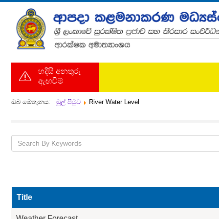
හදිසි අනතුරු
ඇඟවීම්
ඔබ මෙතැනය:
මුල් පිටුව
River Water Level
Title
Weather Forecast