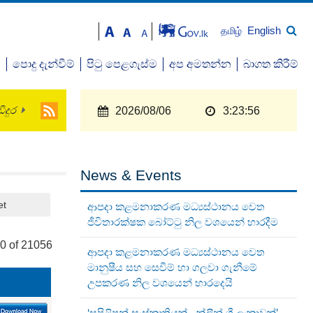
English
தமிழ்
ව
පොදු දැන්වීම්
පිටු පෙළගැස්ම
අප අමතන්න
බාගත කිරීම්
ිදුර
2026/08/06
3:23:57
News & Events
et
ආපදා කළමනාකරණ මධ්‍යස්ථානය වෙත
ජීවිතාරක්ෂක බෝට්ටු නිල වශයෙන් භාරදීම
0 of 21056
ආපදා කළමනාකරණ මධ්‍යස්ථානය වෙත
මානුෂීය සහ සෙවීම් හා ගලවා ගැනීමේ
උපකරණ නිල වශයෙන් භාරදෙයි
‘සුපිළිපන් සංස්කෘතියක් - ක්ලීන් ශ්‍රී ලංකාවක්’