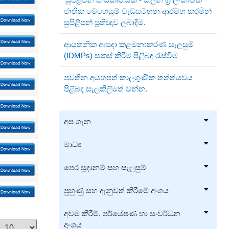
ජාතික මෙහෙයුම් වැඩසටහන ආරම්භ කරමින්
සුපිළිපන් ප්‍රතිඥාව ලබාදීම.
ආයතනික ආපදා කළමනාකරණ සැලසුම්
(IDMPs) සකස් කිරීම පිළිබඳ රැස්වීම
පවතින අයහපත් කාලගුණික තත්ත්යවය
පිළිබද සැලකිලිමත් වන්න.
අප ගැන
මාධ්‍ය
පෙර සූදානම් සහ සැලසුම්
පුහුණු සහ දැනුවත් කිරීමේ අංශය
අවම කිරීම්, පර්යේෂණ හා සංවර්ධන
අංශය