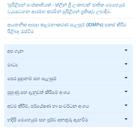
‘සුපිළිපන් සංස්කෘතියක් - ක්ලීන් ශ්‍රී ලංකාවක්’ ජාතික මෙහෙයුම්
වැඩසටහන ආරම්භ කරමින් සුපිළිපන් ප්‍රතිඥාව ලබාදීම.
ආයතනික ආපදා කළමනාකරණ සැලසුම් (IDMPs) සකස් කිරීම
පිළිබඳ රැස්වීම
අප ගැන
මාධ්‍ය
පෙර සූදානම් සහ සැලසුම්
පුහුණු සහ දැනුවත් කිරීමේ අංශය
අවම කිරීම්, පර්යේෂණ හා සංවර්ධන අංශය
හදිසි මෙහෙයුම් සහ පූර්ව අනතුරු ඇඟවීම