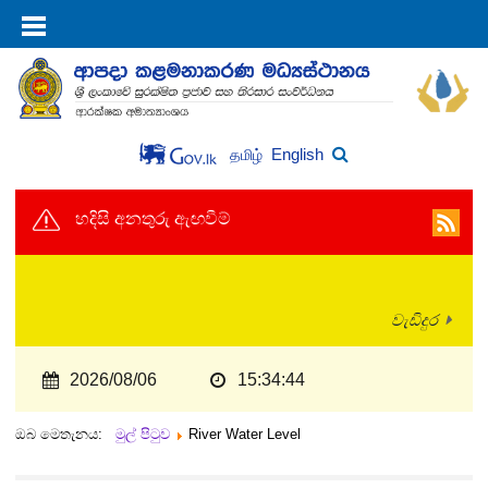
English
தமிழ்
හදිසි අනතුරු ඇඟවීම්
වැඩිදුර
2026/08/06
15:34:44
ඔබ මෙතැනය:
මුල් පිටුව
River Water Level