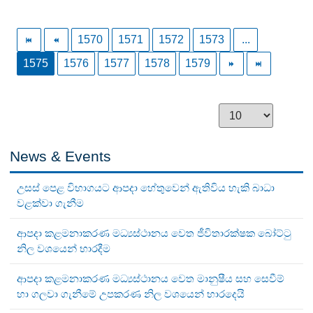
1570
1571
1572
1573
...
1575
1576
1577
1578
1579
News & Events
උසස් පෙළ විභාගයට ආපදා හේතුවෙන් ඇතිවිය හැකි බාධා
වළක්වා ගැනීම
ආපදා කළමනාකරණ මධ්‍යස්ථානය වෙත ජීවිතාරක්ෂක බෝට්ටු
නිල වශයෙන් භාරදීම
ආපදා කළමනාකරණ මධ්‍යස්ථානය වෙත මානුෂීය සහ සෙවීම්
හා ගලවා ගැනීමේ උපකරණ නිල වශයෙන් භාරදෙයි