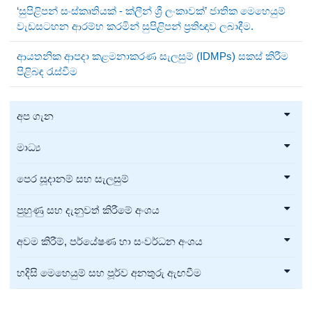
‘සුපිළිපන් සංස්කෘතියක් - ක්ලීන් ශ්‍රී ලංකාවක්’ ජාතික මෙහෙයුම්
වැඩසටහන ආරම්භ කරමින් සුපිළිපන් ප්‍රතිඥාව ලබාදීම.
ආයතනික ආපදා කළමනාකරණ සැලසුම් (IDMPs) සකස් කිරීම
පිළිබඳ රැස්වීම
අප ගැන
මාධ්‍ය
පෙර සූදානම් සහ සැලසුම්
පුහුණු සහ දැනුවත් කිරීමේ අංශය
අවම කිරීම්, පර්යේෂණ හා සංවර්ධන අංශය
හදිසි මෙහෙයුම් සහ පූර්ව අනතුරු ඇඟවීම