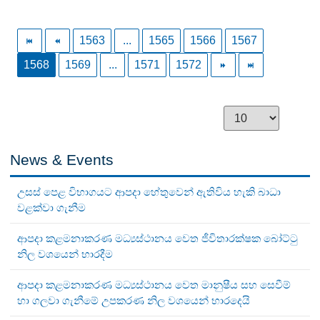
1563
...
1565
1566
1567
1568
1569
...
1571
1572
News & Events
උසස් පෙළ විභාගයට ආපදා හේතුවෙන් ඇතිවිය හැකි බාධා
වළක්වා ගැනීම
ආපදා කළමනාකරණ මධ්‍යස්ථානය වෙත ජීවිතාරක්ෂක බෝට්ටු
නිල වශයෙන් භාරදීම
ආපදා කළමනාකරණ මධ්‍යස්ථානය වෙත මානුෂීය සහ සෙවීම්
හා ගලවා ගැනීමේ උපකරණ නිල වශයෙන් භාරදෙයි