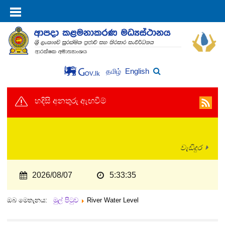
English
தமிழ்
හදිසි අනතුරු ඇඟවීම්
වැඩිදුර
2026/08/07
5:33:35
ඔබ මෙතැනය:
මුල් පිටුව
River Water Level