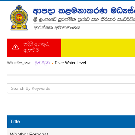
හදිසි අනතුරු
ඇඟවීම්
ඔබ මෙතැනය:
මුල් පිටුව
River Water Level
Title
Weather Forecast