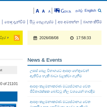
English
தமிழ்
ව
පොදු දැන්වීම්
පිටු පෙළගැස්ම
අප අමතන්න
බාගත කිරීම්
ිදුර
2026/08/08
17:58:33
News & Events
et
උසස් පෙළ විභාගයට ආපදා හේතුවෙන්
ඇතිවිය හැකි බාධා වළක්වා ගැනීම
0 of 21101
ආපදා කළමනාකරණ මධ්‍යස්ථානය වෙත
ජීවිතාරක්ෂක බෝට්ටු නිල වශයෙන් භාරදීම
ආපදා කළමනාකරණ මධ්‍යස්ථානය වෙත
මානුෂීය සහ සෙවීම් හා ගලවා ගැනීමේ