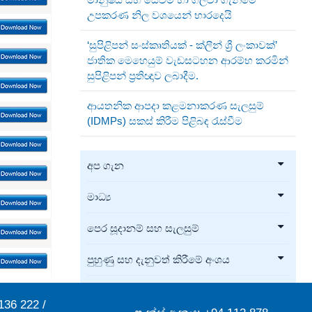
උපකරණ නිල වශයෙන් භාරදෙයි
‘සුපිළිපන් සංස්කෘතියක් - ක්ලීන් ශ්‍රී ලංකාවක්’
ජාතික මෙහෙයුම් වැඩසටහන ආරම්භ කරමින්
සුපිළිපන් ප්‍රතිඥාව ලබාදීම.
ආයතනික ආපදා කළමනාකරණ සැලසුම්
(IDMPs) සකස් කිරීම පිළිබඳ රැස්වීම
අප ගැන
මාධ්‍ය
පෙර සූදානම් සහ සැලසුම්
පුහුණු සහ දැනුවත් කිරීමේ අංශය
අවම කිරීම්, පර්යේෂණ හා සංවර්ධන
136 222 /
අංශය