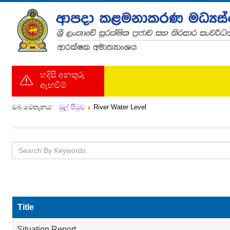
හදිසි අනතුරු
ඇඟවීම්
ඔබ මෙතැනය:
මුල් පිටුව
River Water Level
Title
Situation Report