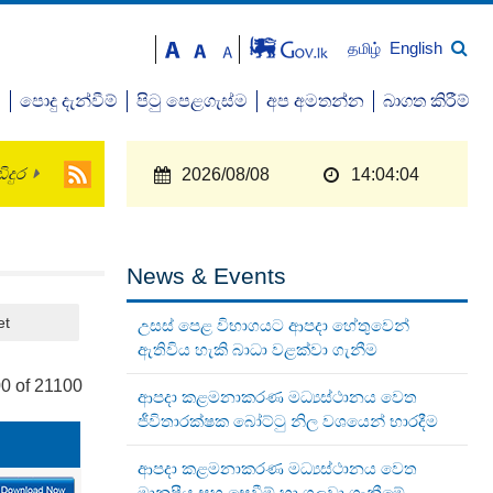
English
தமிழ்
ව
පොදු දැන්වීම්
පිටු පෙළගැස්ම
අප අමතන්න
බාගත කිරීම්
ිදුර
2026/08/08
14:04:04
News & Events
et
උසස් පෙළ විභාගයට ආපදා හේතුවෙන්
ඇතිවිය හැකි බාධා වළක්වා ගැනීම
0 of 21100
ආපදා කළමනාකරණ මධ්‍යස්ථානය වෙත
ජීවිතාරක්ෂක බෝට්ටු නිල වශයෙන් භාරදීම
ආපදා කළමනාකරණ මධ්‍යස්ථානය වෙත
මානුෂීය සහ සෙවීම් හා ගලවා ගැනීමේ