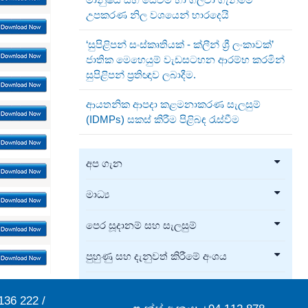
උපකරණ නිල වශයෙන් භාරදෙයි
‘සුපිළිපන් සංස්කෘතියක් - ක්ලීන් ශ්‍රී ලංකාවක්’
ජාතික මෙහෙයුම් වැඩසටහන ආරම්භ කරමින්
සුපිළිපන් ප්‍රතිඥාව ලබාදීම.
ආයතනික ආපදා කළමනාකරණ සැලසුම්
(IDMPs) සකස් කිරීම පිළිබඳ රැස්වීම
අප ගැන
මාධ්‍ය
පෙර සූදානම් සහ සැලසුම්
පුහුණු සහ දැනුවත් කිරීමේ අංශය
අවම කිරීම්, පර්යේෂණ හා සංවර්ධන
136 222 /
අංශය