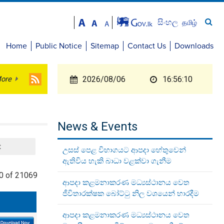
සිංහල
தமிழ்
Home
Public Notice
Sitemap
Contact Us
Downloads
ore
2026/08/06
16:56:11
News & Events
t
උසස් පෙළ විභාගයට ආපදා හේතුවෙන්
ඇතිවිය හැකි බාධා වළක්වා ගැනීම
0 of 21069
ආපදා කළමනාකරණ මධ්‍යස්ථානය වෙත
ජීවිතාරක්ෂක බෝට්ටු නිල වශයෙන් භාරදීම
ආපදා කළමනාකරණ මධ්‍යස්ථානය වෙත