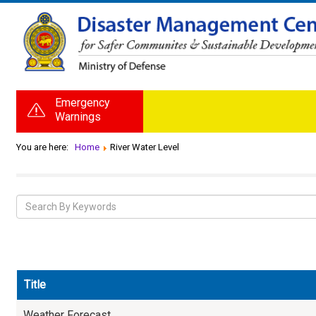
Emergency
Warnings
You are here:
Home
River Water Level
Title
Weather Forecast