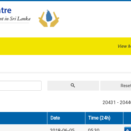
View M
Rese
20431 - 2044
Date
Time (24h)
2018-06-05
05:30