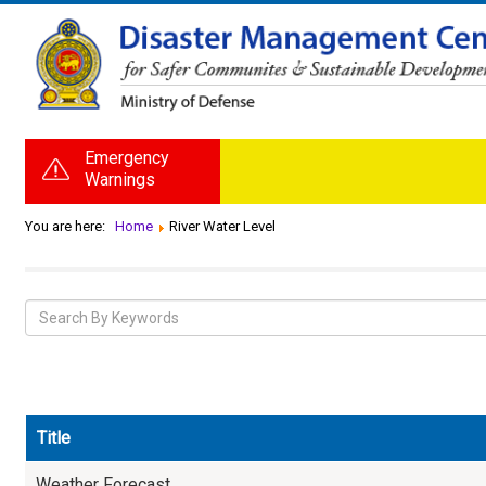
Emergency
Warnings
You are here:
Home
River Water Level
Title
Weather Forecast