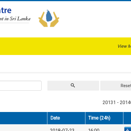
View M
Rese
20131 - 2014
Date
Time (24h)
2018-07-23
16:00