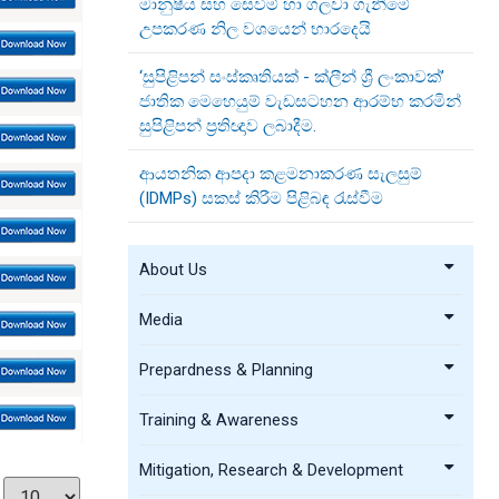
මානුෂීය සහ සෙවීම් හා ගලවා ගැනීමේ
උපකරණ නිල වශයෙන් භාරදෙයි
‘සුපිළිපන් සංස්කෘතියක් - ක්ලීන් ශ්‍රී ලංකාවක්’
ජාතික මෙහෙයුම් වැඩසටහන ආරම්භ කරමින්
සුපිළිපන් ප්‍රතිඥාව ලබාදීම.
ආයතනික ආපදා කළමනාකරණ සැලසුම්
(IDMPs) සකස් කිරීම පිළිබඳ රැස්වීම
About Us
Media
Prepardness & Planning
Training & Awareness
Mitigation, Research & Development