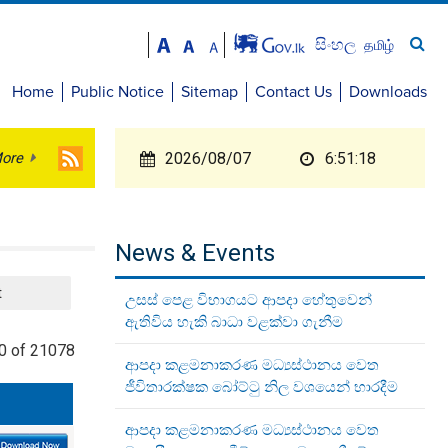
සිංහල
தமிழ்
Home
Public Notice
Sitemap
Contact Us
Downloads
ore
2026/08/07
6:51:18
News & Events
t
උසස් පෙළ විභාගයට ආපදා හේතුවෙන්
ඇතිවිය හැකි බාධා වළක්වා ගැනීම
0 of 21078
ආපදා කළමනාකරණ මධ්‍යස්ථානය වෙත
ජීවිතාරක්ෂක බෝට්ටු නිල වශයෙන් භාරදීම
ආපදා කළමනාකරණ මධ්‍යස්ථානය වෙත