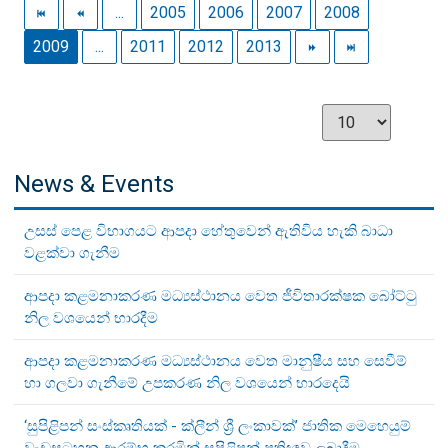
...
2005
2006
2007
2008
2009
...
2011
2012
2013
News & Events
උසස් පෙළ විභාගයට ආපදා හේතුවෙන් ඇතිවිය හැකි බාධා
වළක්වා ගැනීම
ආපදා කළමනාකරණ මධ්‍යස්ථානය වෙත ජීවිතාරක්ෂක බෝට්ටු
නිල වශයෙන් භාරදීම
ආපදා කළමනාකරණ මධ්‍යස්ථානය වෙත මානුෂීය සහ සෙවීම්
හා ගලවා ගැනීමේ උපකරණ නිල වශයෙන් භාරදෙයි
‘සුපිළිපන් සංස්කෘතියක් - ක්ලීන් ශ්‍රී ලංකාවක්’ ජාතික මෙහෙයුම්
වැඩසටහන ආරම්භ කරමින් සුපිළිපන් ප්‍රතිඥාව ලබාදීම.