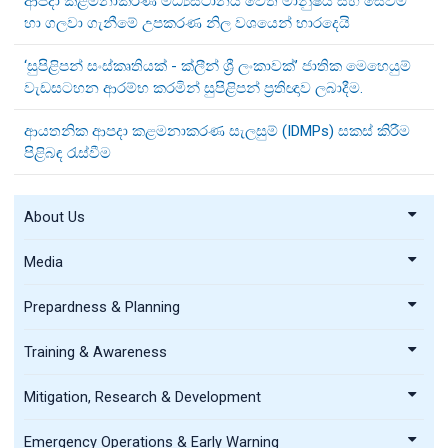
ආපදා කළමනාකරණ මධ්‍යස්ථානය වෙත මානුෂීය සහ සෙවීම්
හා ගලවා ගැනීමේ උපකරණ නිල වශයෙන් භාරදෙයි
‘සුපිළිපන් සංස්කෘතියක් - ක්ලීන් ශ්‍රී ලංකාවක්’ ජාතික මෙහෙයුම්
වැඩසටහන ආරම්භ කරමින් සුපිළිපන් ප්‍රතිඥාව ලබාදීම.
ආයතනික ආපදා කළමනාකරණ සැලසුම් (IDMPs) සකස් කිරීම
පිළිබඳ රැස්වීම
About Us
Media
Prepardness & Planning
Training & Awareness
Mitigation, Research & Development
Emergency Operations & Early Warning