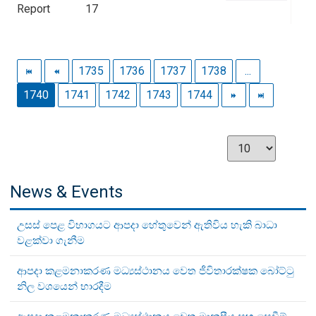
Report
17
1735
1736
1737
1738
...
1740
1741
1742
1743
1744
News & Events
උසස් පෙළ විභාගයට ආපදා හේතුවෙන් ඇතිවිය හැකි බාධා
වළක්වා ගැනීම
ආපදා කළමනාකරණ මධ්‍යස්ථානය වෙත ජීවිතාරක්ෂක බෝට්ටු
නිල වශයෙන් භාරදීම