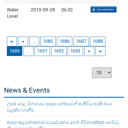
Water
2019-09-28
06:30
Level
...
1685
1686
1687
1688
1689
...
1691
1692
1693
News & Events
උසස් පෙළ විභාගයට ආපදා හේතුවෙන් ඇතිවිය හැකි බාධා
වළක්වා ගැනීම
ආපදා කළමනාකරණ මධ්‍යස්ථානය වෙත ජීවිතාරක්ෂක බෝට්ටු