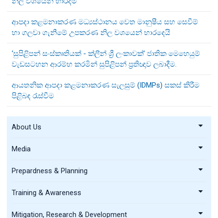
නිල වශයෙන් භාරදීම
ආපදා කළමනාකරණ මධ්‍යස්ථානය වෙත මානුෂීය සහ සෙවීම්
හා ගලවා ගැනීමේ උපකරණ නිල වශයෙන් භාරදෙයි
‘සුපිළිපන් සංස්කෘතියක් - ක්ලීන් ශ්‍රී ලංකාවක්’ ජාතික මෙහෙයුම්
වැඩසටහන ආරම්භ කරමින් සුපිළිපන් ප්‍රතිඥාව ලබාදීම.
ආයතනික ආපදා කළමනාකරණ සැලසුම් (IDMPs) සකස් කිරීම
පිළිබඳ රැස්වීම
About Us
Media
Prepardness & Planning
Training & Awareness
Mitigation, Research & Development