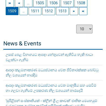
...
1505
1506
1507
1508
1509
...
1511
1512
1513
News & Events
උසස් පෙළ විභාගයට ආපදා හේතුවෙන් ඇතිවිය හැකි බාධා
වළක්වා ගැනීම
ආපදා කළමනාකරණ මධ්‍යස්ථානය වෙත ජීවිතාරක්ෂක බෝට්ටු
නිල වශයෙන් භාරදීම
ආපදා කළමනාකරණ මධ්‍යස්ථානය වෙත මානුෂීය සහ සෙවීම්
හා ගලවා ගැනීමේ උපකරණ නිල වශයෙන් භාරදෙයි
‘සුපිළිපන් සංස්කෘතියක් - ක්ලීන් ශ්‍රී ලංකාවක්’ ජාතික මෙහෙයුම්
වැඩසටහන ආරම්භ කරමින් සුපිළිපන් ප්‍රතිඥාව ලබාදීම.