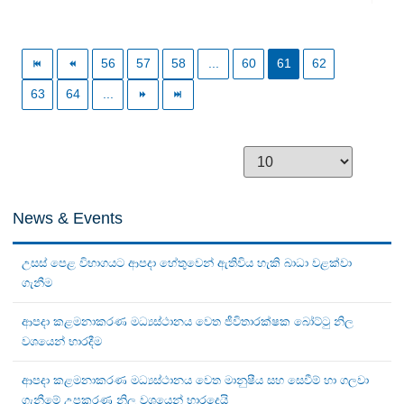
56
57
58
...
60
61
62
63
64
...
News & Events
උසස් පෙළ විභාගයට ආපදා හේතුවෙන් ඇතිවිය හැකි බාධා වළක්වා
ගැනීම
ආපදා කළමනාකරණ මධ්‍යස්ථානය වෙත ජීවිතාරක්ෂක බෝට්ටු නිල
වශයෙන් භාරදීම
ආපදා කළමනාකරණ මධ්‍යස්ථානය වෙත මානුෂීය සහ සෙවීම් හා ගලවා
ගැනීමේ උපකරණ නිල වශයෙන් භාරදෙයි