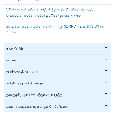
‘සුපිළිපන් සංස්කෘතියක් - ක්ලීන් ශ්‍රී ලංකාවක්’ ජාතික මෙහෙයුම්
වැඩසටහන ආරම්භ කරමින් සුපිළිපන් ප්‍රතිඥාව ලබාදීම.
ආයතනික ආපදා කළමනාකරණ සැලසුම් (IDMPs) සකස් කිරීම පිළිබඳ
රැස්වීම
எம்மைப்பற்றி
ஊடகம்
தயார்நிலைத் திட்டமிடல்
பயிற்சி மற்றும் விழிப்புணர்வு
தணித்தல், ஆராய்ச்சி மற்றும் அபிவிருத்தி
அவசர நடவடிக்கை மற்றும் முன்னெச்சரிக்கை