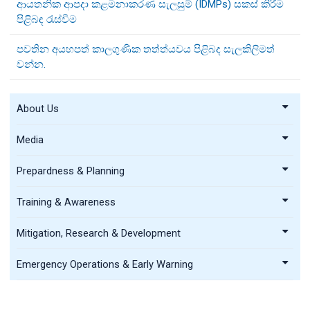
ආයතනික ආපදා කළමනාකරණ සැලසුම් (IDMPs) සකස් කිරීම
පිළිබඳ රැස්වීම
පවතින අයහපත් කාලගුණික තත්ත්යවය පිළිබද සැලකිලිමත්
වන්න.
About Us
Media
Prepardness & Planning
Training & Awareness
Mitigation, Research & Development
Emergency Operations & Early Warning