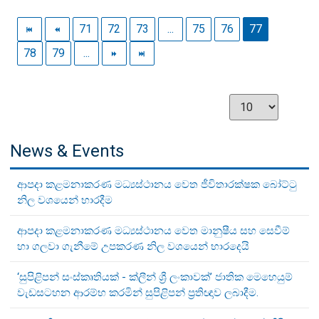
71
72
73
...
75
76
77
78
79
...
News & Events
ආපදා කළමනාකරණ මධ්‍යස්ථානය වෙත ජීවිතාරක්ෂක බෝට්ටු
නිල වශයෙන් භාරදීම
ආපදා කළමනාකරණ මධ්‍යස්ථානය වෙත මානුෂීය සහ සෙවීම්
හා ගලවා ගැනීමේ උපකරණ නිල වශයෙන් භාරදෙයි
‘සුපිළිපන් සංස්කෘතියක් - ක්ලීන් ශ්‍රී ලංකාවක්’ ජාතික මෙහෙයුම්
වැඩසටහන ආරම්භ කරමින් සුපිළිපන් ප්‍රතිඥාව ලබාදීම.