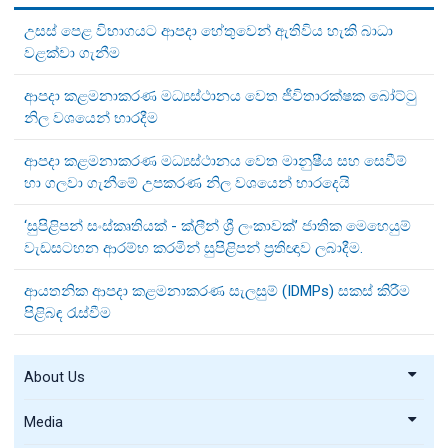
උසස් පෙළ විභාගයට ආපදා හේතුවෙන් ඇතිවිය හැකි බාධා
වළක්වා ගැනීම
ආපදා කළමනාකරණ මධ්‍යස්ථානය වෙත ජීවිතාරක්ෂක බෝට්ටු
නිල වශයෙන් භාරදීම
ආපදා කළමනාකරණ මධ්‍යස්ථානය වෙත මානුෂීය සහ සෙවීම්
හා ගලවා ගැනීමේ උපකරණ නිල වශයෙන් භාරදෙයි
‘සුපිළිපන් සංස්කෘතියක් - ක්ලීන් ශ්‍රී ලංකාවක්’ ජාතික මෙහෙයුම්
වැඩසටහන ආරම්භ කරමින් සුපිළිපන් ප්‍රතිඥාව ලබාදීම.
ආයතනික ආපදා කළමනාකරණ සැලසුම් (IDMPs) සකස් කිරීම
පිළිබඳ රැස්වීම
About Us
Media