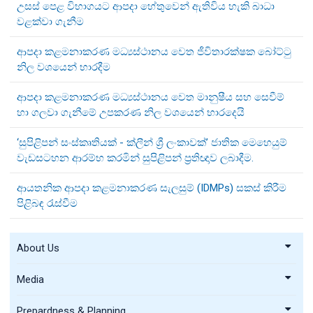
උසස් පෙළ විභාගයට ආපදා හේතුවෙන් ඇතිවිය හැකි බාධා
වළක්වා ගැනීම
ආපදා කළමනාකරණ මධ්‍යස්ථානය වෙත ජීවිතාරක්ෂක බෝට්ටු
නිල වශයෙන් භාරදීම
ආපදා කළමනාකරණ මධ්‍යස්ථානය වෙත මානුෂීය සහ සෙවීම්
හා ගලවා ගැනීමේ උපකරණ නිල වශයෙන් භාරදෙයි
‘සුපිළිපන් සංස්කෘතියක් - ක්ලීන් ශ්‍රී ලංකාවක්’ ජාතික මෙහෙයුම්
වැඩසටහන ආරම්භ කරමින් සුපිළිපන් ප්‍රතිඥාව ලබාදීම.
ආයතනික ආපදා කළමනාකරණ සැලසුම් (IDMPs) සකස් කිරීම
පිළිබඳ රැස්වීම
About Us
Media
Prepardness & Planning