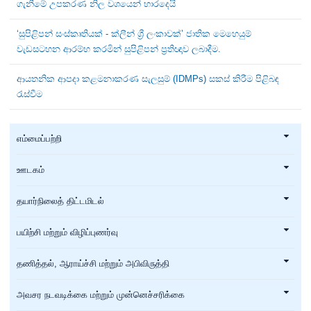
ගැනීමේ උපකරණ නිල වශයෙන් භාරදෙයි
‘සුපිළිපන් සංස්කෘතියක් - ක්ලීන් ශ්‍රී ලංකාවක්’ ජාතික මෙහෙයුම්
වැඩසටහන ආරම්භ කරමින් සුපිළිපන් ප්‍රතිඥාව ලබාදීම.
ආයතනික ආපදා කළමනාකරණ සැලසුම් (IDMPs) සකස් කිරීම පිළිබඳ
රැස්වීම
எம்மைப்பற்றி
ஊடகம்
தயார்நிலைத் திட்டமிடல்
பயிற்சி மற்றும் விழிப்புணர்வு
தணித்தல், ஆராய்ச்சி மற்றும் அபிவிருத்தி
அவசர நடவடிக்கை மற்றும் முன்னெச்சரிக்கை