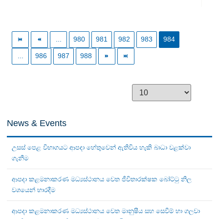
...
980
981
982
983
984
...
986
987
988
News & Events
උසස් පෙළ විභාගයට ආපදා හේතුවෙන් ඇතිවිය හැකි බාධා වළක්වා
ගැනීම
ආපදා කළමනාකරණ මධ්‍යස්ථානය වෙත ජීවිතාරක්ෂක බෝට්ටු නිල
වශයෙන් භාරදීම
ආපදා කළමනාකරණ මධ්‍යස්ථානය වෙත මානුෂීය සහ සෙවීම් හා ගලවා