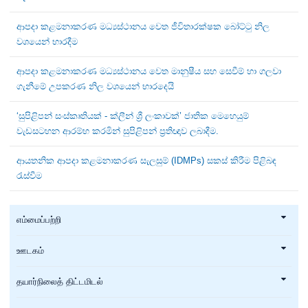
ආපදා කළමනාකරණ මධ්‍යස්ථානය වෙත ජීවිතාරක්ෂක බෝට්ටු නිල
වශයෙන් භාරදීම
ආපදා කළමනාකරණ මධ්‍යස්ථානය වෙත මානුෂීය සහ සෙවීම් හා ගලවා
ගැනීමේ උපකරණ නිල වශයෙන් භාරදෙයි
‘සුපිළිපන් සංස්කෘතියක් - ක්ලීන් ශ්‍රී ලංකාවක්’ ජාතික මෙහෙයුම්
වැඩසටහන ආරම්භ කරමින් සුපිළිපන් ප්‍රතිඥාව ලබාදීම.
ආයතනික ආපදා කළමනාකරණ සැලසුම් (IDMPs) සකස් කිරීම පිළිබඳ
රැස්වීම
எம்மைப்பற்றி
ஊடகம்
தயார்நிலைத் திட்டமிடல்