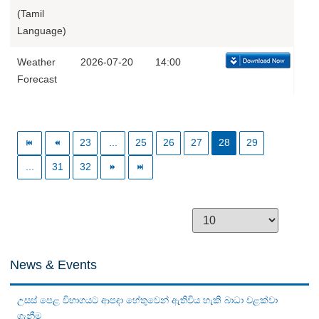
(Tamil
Language)
Weather
2026-07-20
14:00
Forecast
23
...
25
26
27
28
29
...
31
32
News & Events
උසස් පෙළ විභාගයට ආපදා හේතුවෙන් ඇතිවිය හැකි බාධා වළක්වා
ගැනීම