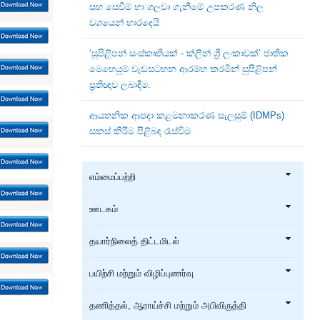
සහ සෙවීම් හා ගලවා ගැනීමේ උපකරණ නිල
වශයෙන් භාරදෙයි
‘සුපිළිපන් සංස්කෘතියක් - ක්ලීන් ශ්‍රී ලංකාවක්’ ජාතික
මෙහෙයුම් වැඩසටහන ආරම්භ කරමින් සුපිළිපන්
ප්‍රතිඥාව ලබාදීම.
ආයතනික ආපදා කළමනාකරණ සැලසුම් (IDMPs)
සකස් කිරීම පිළිබඳ රැස්වීම
எம்மைப்பற்றி
ஊடகம்
தயார்நிலைத் திட்டமிடல்
பயிற்சி மற்றும் விழிப்புணர்வு
தணித்தல், ஆராய்ச்சி மற்றும் அபிவிருத்தி