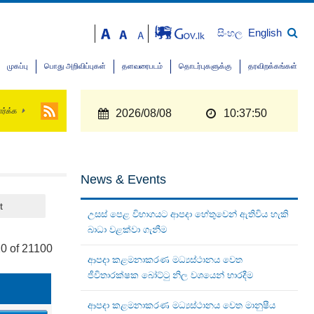
English
සිංහල
முகப்பு
பொது அறிவிப்புகள்
தளவரைபடம்
தொடர்புகளுக்கு
தரவிறக்கங்கள்
ார்க்க
2026/08/08
10:37:50
News & Events
t
උසස් පෙළ විභාගයට ආපදා හේතුවෙන් ඇතිවිය හැකි
බාධා වළක්වා ගැනීම
0 of 21100
ආපදා කළමනාකරණ මධ්‍යස්ථානය වෙත
ජීවිතාරක්ෂක බෝට්ටු නිල වශයෙන් භාරදීම
ආපදා කළමනාකරණ මධ්‍යස්ථානය වෙත මානුෂීය