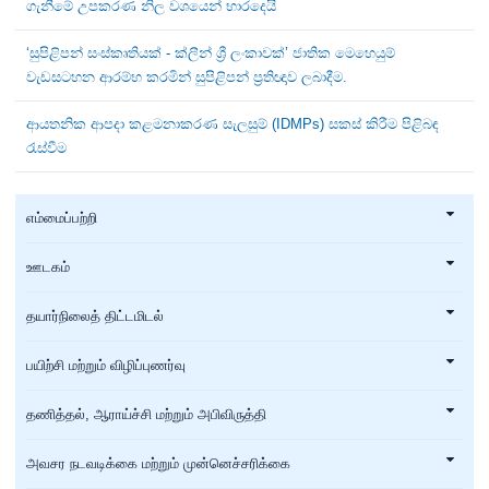
ගැනීමේ උපකරණ නිල වශයෙන් භාරදෙයි
‘සුපිළිපන් සංස්කෘතියක් - ක්ලීන් ශ්‍රී ලංකාවක්’ ජාතික මෙහෙයුම්
වැඩසටහන ආරම්භ කරමින් සුපිළිපන් ප්‍රතිඥාව ලබාදීම.
ආයතනික ආපදා කළමනාකරණ සැලසුම් (IDMPs) සකස් කිරීම පිළිබඳ
රැස්වීම
எம்மைப்பற்றி
ஊடகம்
தயார்நிலைத் திட்டமிடல்
பயிற்சி மற்றும் விழிப்புணர்வு
தணித்தல், ஆராய்ச்சி மற்றும் அபிவிருத்தி
அவசர நடவடிக்கை மற்றும் முன்னெச்சரிக்கை