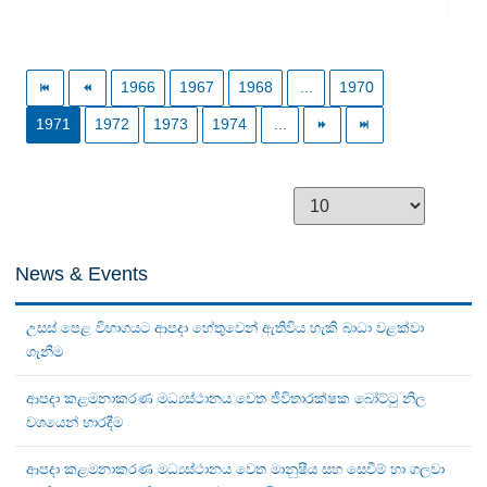
1966
1967
1968
...
1970
1971
1972
1973
1974
...
News & Events
උසස් පෙළ විභාගයට ආපදා හේතුවෙන් ඇතිවිය හැකි බාධා වළක්වා
ගැනීම
ආපදා කළමනාකරණ මධ්‍යස්ථානය වෙත ජීවිතාරක්ෂක බෝට්ටු නිල
වශයෙන් භාරදීම
ආපදා කළමනාකරණ මධ්‍යස්ථානය වෙත මානුෂීය සහ සෙවීම් හා ගලවා