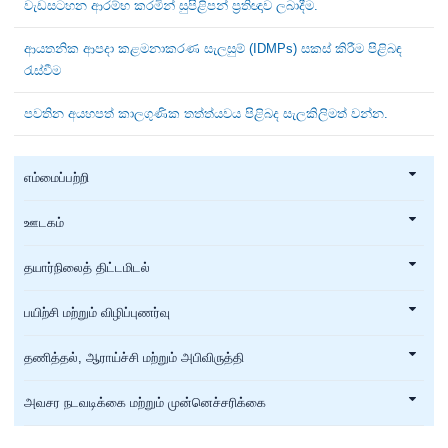
වැඩසටහන ආරම්භ කරමින් සුපිළිපන් ප්‍රතිඥාව ලබාදීම.
ආයතනික ආපදා කළමනාකරණ සැලසුම් (IDMPs) සකස් කිරීම පිළිබඳ
රැස්වීම
පවතින අයහපත් කාලගුණික තත්ත්යවය පිළිබද සැලකිලිමත් වන්න.
எம்மைப்பற்றி
ஊடகம்
தயார்நிலைத் திட்டமிடல்
பயிற்சி மற்றும் விழிப்புணர்வு
தணித்தல், ஆராய்ச்சி மற்றும் அபிவிருத்தி
அவசர நடவடிக்கை மற்றும் முன்னெச்சரிக்கை