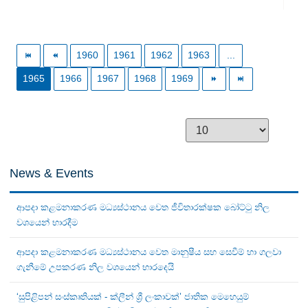
1960
1961
1962
1963
...
1965
1966
1967
1968
1969
News & Events
ආපදා කළමනාකරණ මධ්‍යස්ථානය වෙත ජීවිතාරක්ෂක බෝට්ටු නිල
වශයෙන් භාරදීම
ආපදා කළමනාකරණ මධ්‍යස්ථානය වෙත මානුෂීය සහ සෙවීම් හා ගලවා
ගැනීමේ උපකරණ නිල වශයෙන් භාරදෙයි
‘සුපිළිපන් සංස්කෘතියක් - ක්ලීන් ශ්‍රී ලංකාවක්’ ජාතික මෙහෙයුම්