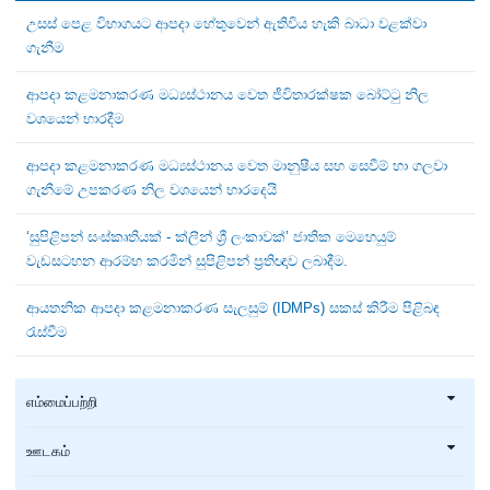
උසස් පෙළ විභාගයට ආපදා හේතුවෙන් ඇතිවිය හැකි බාධා වළක්වා
ගැනීම
ආපදා කළමනාකරණ මධ්‍යස්ථානය වෙත ජීවිතාරක්ෂක බෝට්ටු නිල
වශයෙන් භාරදීම
ආපදා කළමනාකරණ මධ්‍යස්ථානය වෙත මානුෂීය සහ සෙවීම් හා ගලවා
ගැනීමේ උපකරණ නිල වශයෙන් භාරදෙයි
‘සුපිළිපන් සංස්කෘතියක් - ක්ලීන් ශ්‍රී ලංකාවක්’ ජාතික මෙහෙයුම්
වැඩසටහන ආරම්භ කරමින් සුපිළිපන් ප්‍රතිඥාව ලබාදීම.
ආයතනික ආපදා කළමනාකරණ සැලසුම් (IDMPs) සකස් කිරීම පිළිබඳ
රැස්වීම
எம்மைப்பற்றி
ஊடகம்