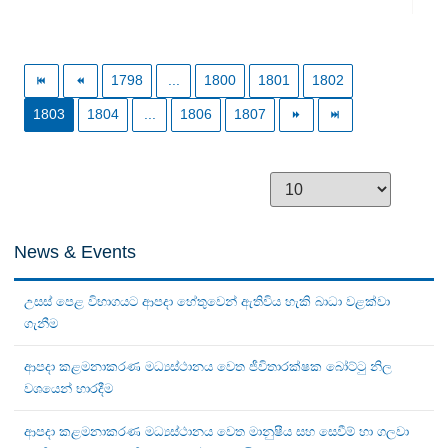
1798
...
1800
1801
1802
1803
1804
...
1806
1807
News & Events
උසස් පෙළ විභාගයට ආපදා හේතුවෙන් ඇතිවිය හැකි බාධා වළක්වා
ගැනීම
ආපදා කළමනාකරණ මධ්‍යස්ථානය වෙත ජීවිතාරක්ෂක බෝට්ටු නිල
වශයෙන් භාරදීම
ආපදා කළමනාකරණ මධ්‍යස්ථානය වෙත මානුෂීය සහ සෙවීම් හා ගලවා