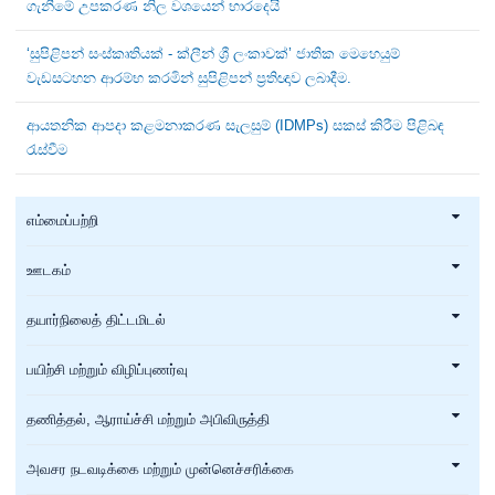
ගැනීමේ උපකරණ නිල වශයෙන් භාරදෙයි
‘සුපිළිපන් සංස්කෘතියක් - ක්ලීන් ශ්‍රී ලංකාවක්’ ජාතික මෙහෙයුම්
වැඩසටහන ආරම්භ කරමින් සුපිළිපන් ප්‍රතිඥාව ලබාදීම.
ආයතනික ආපදා කළමනාකරණ සැලසුම් (IDMPs) සකස් කිරීම පිළිබඳ
රැස්වීම
எம்மைப்பற்றி
ஊடகம்
தயார்நிலைத் திட்டமிடல்
பயிற்சி மற்றும் விழிப்புணர்வு
தணித்தல், ஆராய்ச்சி மற்றும் அபிவிருத்தி
அவசர நடவடிக்கை மற்றும் முன்னெச்சரிக்கை