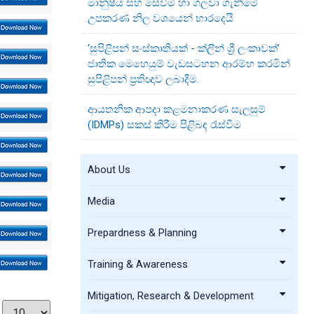
මානුෂීය සහ සෙවීම් හා ගලවා ගැනීමේ
උපකරණ නිල වශයෙන් භාරදෙයි
‘සුපිළිපන් සංස්කෘතියක් - ක්ලීන් ශ්‍රී ලංකාවක්’
ජාතික මෙහෙයුම් වැඩසටහන ආරම්භ කරමින්
සුපිළිපන් ප්‍රතිඥාව ලබාදීම.
ආයතනික ආපදා කළමනාකරණ සැලසුම්
(IDMPs) සකස් කිරීම පිළිබඳ රැස්වීම
About Us
Media
Prepardness & Planning
Training & Awareness
Mitigation, Research & Development