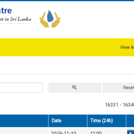
View M
Rese
16331 - 1634
Date
Time (24h)
2019-11-23
12:00