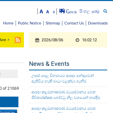
සිංහල
தமிழ்
Home
Public Notice
Sitemap
Contact Us
Downloads
ore
2026/08/06
16:02:12
News & Events
t
උසස් පෙළ විභාගයට ආපදා හේතුවෙන්
ඇතිවිය හැකි බාධා වළක්වා ගැනීම
0 of 21069
ආපදා කළමනාකරණ මධ්‍යස්ථානය වෙත
ජීවිතාරක්ෂක බෝට්ටු නිල වශයෙන් භාරදීම
ආපදා කළමනාකරණ මධ්‍යස්ථානය වෙත