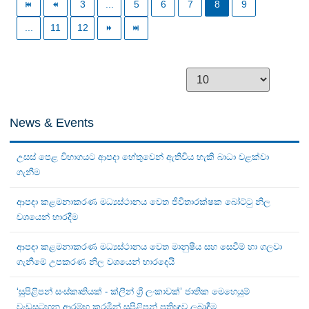
3
...
5
6
7
8
9
...
11
12
News & Events
උසස් පෙළ විභාගයට ආපදා හේතුවෙන් ඇතිවිය හැකි බාධා වළක්වා
ගැනීම
ආපදා කළමනාකරණ මධ්‍යස්ථානය වෙත ජීවිතාරක්ෂක බෝට්ටු නිල
වශයෙන් භාරදීම
ආපදා කළමනාකරණ මධ්‍යස්ථානය වෙත මානුෂීය සහ සෙවීම් හා ගලවා
ගැනීමේ උපකරණ නිල වශයෙන් භාරදෙයි
‘සුපිළිපන් සංස්කෘතියක් - ක්ලීන් ශ්‍රී ලංකාවක්’ ජාතික මෙහෙයුම්
වැඩසටහන ආරම්භ කරමින් සුපිළිපන් ප්‍රතිඥාව ලබාදීම.