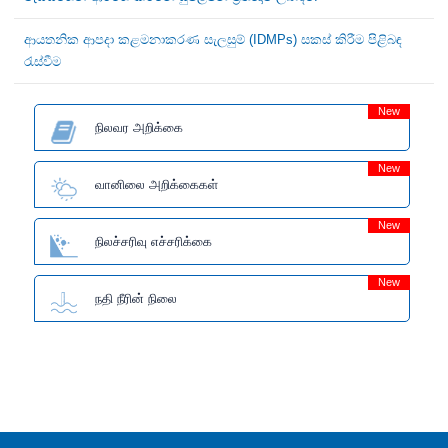
ආයතනික ආපදා කළමනාකරණ සැලසුම් (IDMPs) සකස් කිරීම පිළිබඳ
රැස්වීම
New
நிலவர அறிக்கை
New
வானிலை அறிக்கைகள்
New
நிலச்சரிவு எச்சரிக்கை
New
நதி நீரின் நிலை