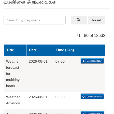
வானிலை அறிக்கைகள்
Reset
71 - 80 of 12532
Title
Date
Time (24h)
Weather
2026-08-01
07:00
forecast
for
multiday
boats
Weather
2026-08-01
06:30
Advisory