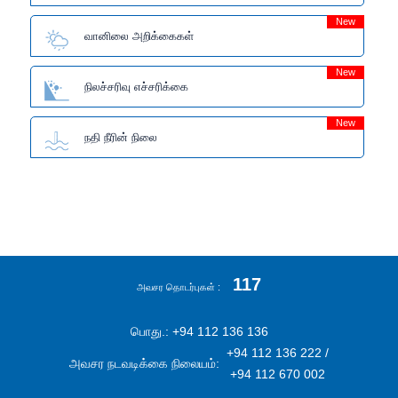
New
வானிலை அறிக்கைகள்
New
நிலச்சரிவு எச்சரிக்கை
New
நதி நீரின் நிலை
117
அவசர தொடர்புகள்
பொது.: +94 112 136 136
+94 112 136 222 /
அவசர நடவடிக்கை நிலையம்:
+94 112 670 002