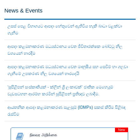
News & Events
උසස් පෙළ විභාගයට ආපදා හේතුවෙන් ඇතිවිය හැකි බාධා වළක්වා
ගැනීම
ආපදා කළමනාකරණ මධ්‍යස්ථානය වෙත ජීවිතාරක්ෂක බෝට්ටු නිල
වශයෙන් භාරදීම
ආපදා කළමනාකරණ මධ්‍යස්ථානය වෙත මානුෂීය සහ සෙවීම් හා ගලවා
ගැනීමේ උපකරණ නිල වශයෙන් භාරදෙයි
‘සුපිළිපන් සංස්කෘතියක් - ක්ලීන් ශ්‍රී ලංකාවක්’ ජාතික මෙහෙයුම්
වැඩසටහන ආරම්භ කරමින් සුපිළිපන් ප්‍රතිඥාව ලබාදීම.
ආයතනික ආපදා කළමනාකරණ සැලසුම් (IDMPs) සකස් කිරීම පිළිබඳ
රැස්වීම
New
நிலவர அறிக்கை