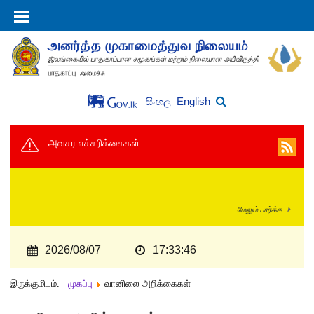
English
සිංහල
அவசர எச்சரிக்கைகள்
மேலும் பார்க்க
2026/08/07
17:33:47
இருக்குமிடம்:
முகப்பு
வானிலை அறிக்கைகள்