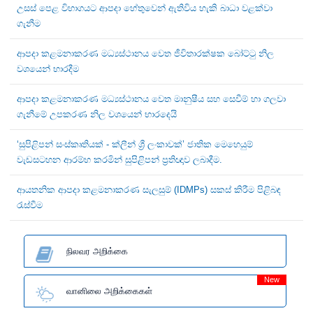
උසස් පෙළ විභාගයට ආපදා හේතුවෙන් ඇතිවිය හැකි බාධා වළක්වා
ගැනීම
ආපදා කළමනාකරණ මධ්‍යස්ථානය වෙත ජීවිතාරක්ෂක බෝට්ටු නිල
වශයෙන් භාරදීම
ආපදා කළමනාකරණ මධ්‍යස්ථානය වෙත මානුෂීය සහ සෙවීම් හා ගලවා
ගැනීමේ උපකරණ නිල වශයෙන් භාරදෙයි
‘සුපිළිපන් සංස්කෘතියක් - ක්ලීන් ශ්‍රී ලංකාවක්’ ජාතික මෙහෙයුම්
වැඩසටහන ආරම්භ කරමින් සුපිළිපන් ප්‍රතිඥාව ලබාදීම.
ආයතනික ආපදා කළමනාකරණ සැලසුම් (IDMPs) සකස් කිරීම පිළිබඳ
රැස්වීම
நிலவர அறிக்கை
New
வானிலை அறிக்கைகள்