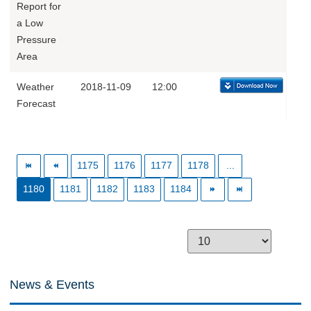
Report for
a Low
Pressure
Area
Weather
2018-11-09
12:00
Forecast
1175
1176
1177
1178
...
1180
1181
1182
1183
1184
News & Events