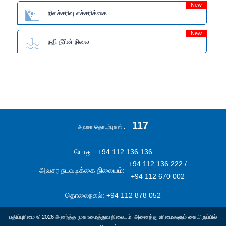
New
நிலச்சரிவு எச்சரிக்கை
New
நதி நீரின் நிலை
117
அவசர தொடர்புகள்
பொது.: +94 112 136 136
+94 112 136 222 /
அவசர நடவடிக்கை நிலையம்:
+94 112 670 002
தொலைநகல்: +94 112 878 052
பதிப்புரிமை © 2026 அனர்த்த முகாமைத்துவ நிலையம். அனைத்து உரிமைகளும் கையிருப்பில்