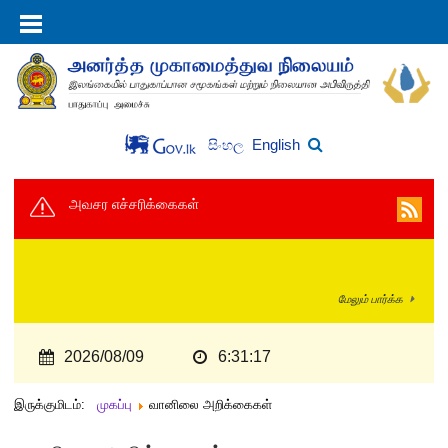
English
සිංහල
அவசர எச்சரிக்கைகள்
மேலும் பார்க்க
2026/08/09
6:31:17
இருக்குமிடம்:
முகப்பு
வானிலை அறிக்கைகள்