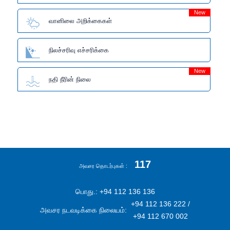
New
வானிலை அறிக்கைகள்
நிலச்சரிவு எச்சரிக்கை
New
நதி நீரின் நிலை
117
அவசர தொடர்புகள்
பொது.: +94 112 136 136
+94 112 136 222 /
அவசர நடவடிக்கை நிலையம்:
+94 112 670 002