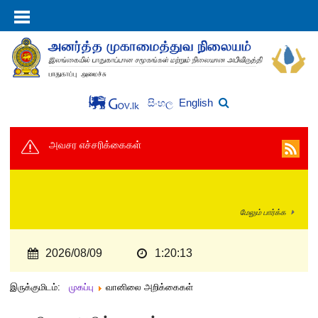
English
සිංහල
அவசர எச்சரிக்கைகள்
மேலும் பார்க்க
2026/08/09
1:20:13
இருக்குமிடம்:
முகப்பு
வானிலை அறிக்கைகள்