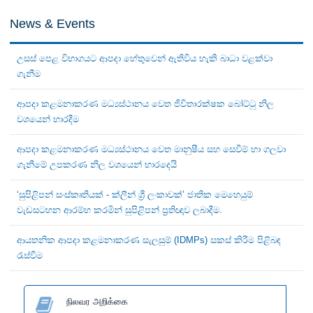
News & Events
උසස් පෙළ විභාගයට ආපදා හේතුවෙන් ඇතිවිය හැකි බාධා වළක්වා
ගැනීම
ආපදා කළමනාකරණ මධ්‍යස්ථානය වෙත ජීවිතාරක්ෂක බෝට්ටු නිල
වශයෙන් භාරදීම
ආපදා කළමනාකරණ මධ්‍යස්ථානය වෙත මානුෂීය සහ සෙවීම් හා ගලවා
ගැනීමේ උපකරණ නිල වශයෙන් භාරදෙයි
‘සුපිළිපන් සංස්කෘතියක් - ක්ලීන් ශ්‍රී ලංකාවක්’ ජාතික මෙහෙයුම්
වැඩසටහන ආරම්භ කරමින් සුපිළිපන් ප්‍රතිඥාව ලබාදීම.
ආයතනික ආපදා කළමනාකරණ සැලසුම් (IDMPs) සකස් කිරීම පිළිබඳ
රැස්වීම
நிலவர அறிக்கை