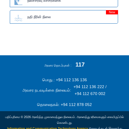
நிலச்சரிவு எச்சரிக்கை
New
நதி நீரின் நிலை
117
அவசர தொடர்புகள்
பொது.: +94 112 136 136
+94 112 136 222 /
அவசர நடவடிக்கை நிலையம்:
+94 112 670 002
தொலைநகல்: +94 112 878 052
பதிப்புரிமை © 2026 அனர்த்த முகாமைத்துவ நிலையம். அனைத்து உரிமைகளும் கையிருப்பில்
கொண்டது.
Information and Communication Technology Agency
நிலையத்துடன் இணைந்து