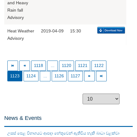
and Heavy
Rain fall
Advisory
Heat Weather
2019-04-09
15:30
Advisory
1118
...
1120
1121
1122
1123
1124
...
1126
1127
News & Events
උසස් පෙළ විභාගයට ආපදා හේතුවෙන් ඇතිවිය හැකි බාධා වළක්වා