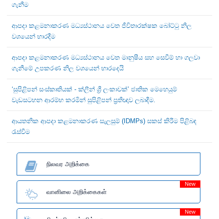
ගැනීම
ආපදා කළමනාකරණ මධ්‍යස්ථානය වෙත ජීවිතාරක්ෂක බෝට්ටු නිල
වශයෙන් භාරදීම
ආපදා කළමනාකරණ මධ්‍යස්ථානය වෙත මානුෂීය සහ සෙවීම් හා ගලවා
ගැනීමේ උපකරණ නිල වශයෙන් භාරදෙයි
‘සුපිළිපන් සංස්කෘතියක් - ක්ලීන් ශ්‍රී ලංකාවක්’ ජාතික මෙහෙයුම්
වැඩසටහන ආරම්භ කරමින් සුපිළිපන් ප්‍රතිඥාව ලබාදීම.
ආයතනික ආපදා කළමනාකරණ සැලසුම් (IDMPs) සකස් කිරීම පිළිබඳ
රැස්වීම
நிலவர அறிக்கை
New
வானிலை அறிக்கைகள்
New