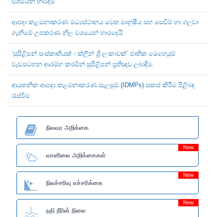
වශයෙන් භාරදීම
ආපදා කළමනාකරණ මධ්‍යස්ථානය වෙත මානුෂීය සහ සෙවීම් හා ගලවා
ගැනීමේ උපකරණ නිල වශයෙන් භාරදෙයි
‘සුපිළිපන් සංස්කෘතියක් - ක්ලීන් ශ්‍රී ලංකාවක්’ ජාතික මෙහෙයුම්
වැඩසටහන ආරම්භ කරමින් සුපිළිපන් ප්‍රතිඥාව ලබාදීම.
ආයතනික ආපදා කළමනාකරණ සැලසුම් (IDMPs) සකස් කිරීම පිළිබඳ
රැස්වීම
நிலவர அறிக்கை
New
வானிலை அறிக்கைகள்
New
நிலச்சரிவு எச்சரிக்கை
New
நதி நீரின் நிலை