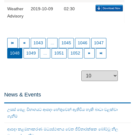
Weather
2019-10-09
02:30
Advisory
1043
...
1045
1046
1047
1048
1049
...
1051
1052
News & Events
උසස් පෙළ විභාගයට ආපදා හේතුවෙන් ඇතිවිය හැකි බාධා වළක්වා
ගැනීම
ආපදා කළමනාකරණ මධ්‍යස්ථානය වෙත ජීවිතාරක්ෂක බෝට්ටු නිල