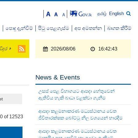
English
தமிழ்
ව
පොදු දැන්වීම්
පිටු පෙළගැස්ම
අප අමතන්න
බාගත කිරීම්
ිදුර
2026/08/06
16:42:43
News & Events
උසස් පෙළ විභාගයට ආපදා හේතුවෙන්
ඇතිවිය හැකි බාධා වළක්වා ගැනීම
et
ආපදා කළමනාකරණ මධ්‍යස්ථානය වෙත
0 of 12523
ජීවිතාරක්ෂක බෝට්ටු නිල වශයෙන් භාරදීම
ආපදා කළමනාකරණ මධ්‍යස්ථානය වෙත
මානුෂීය සහ සෙවීම් හා ගලවා ගැනීමේ