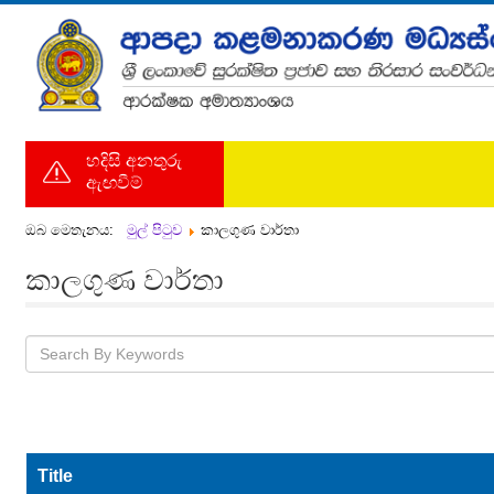
හදිසි අනතුරු
ඇඟවීම්
ඔබ මෙතැනය:
මුල් පිටුව
කාලගුණ වාර්තා
කාලගුණ වාර්තා
Title