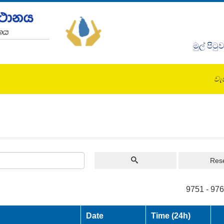
මුල් පිටු
වැඩ
Res
9751 - 976
Date
Time (24h)