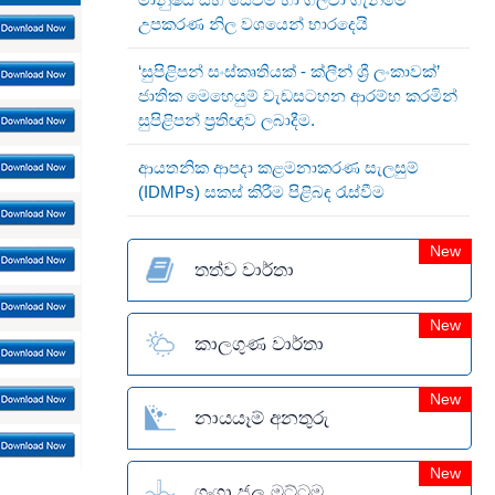
උපකරණ නිල වශයෙන් භාරදෙයි
‘සුපිළිපන් සංස්කෘතියක් - ක්ලීන් ශ්‍රී ලංකාවක්’
ජාතික මෙහෙයුම් වැඩසටහන ආරම්භ කරමින්
සුපිළිපන් ප්‍රතිඥාව ලබාදීම.
ආයතනික ආපදා කළමනාකරණ සැලසුම්
(IDMPs) සකස් කිරීම පිළිබඳ රැස්වීම
New
තත්ව වාර්තා
New
කාලගුණ වාර්තා
New
නායයෑම් අනතුරු
New
ගංගා ජල මට්ටම