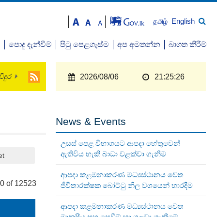
English
தமிழ்
ව
පොදු දැන්වීම්
පිටු පෙළගැස්ම
අප අමතන්න
බාගත කිරීම්
ිදුර
2026/08/06
21:25:26
News & Events
උසස් පෙළ විභාගයට ආපදා හේතුවෙන්
ඇතිවිය හැකි බාධා වළක්වා ගැනීම
et
ආපදා කළමනාකරණ මධ්‍යස්ථානය වෙත
0 of 12523
ජීවිතාරක්ෂක බෝට්ටු නිල වශයෙන් භාරදීම
ආපදා කළමනාකරණ මධ්‍යස්ථානය වෙත
මානුෂීය සහ සෙවීම් හා ගලවා ගැනීමේ