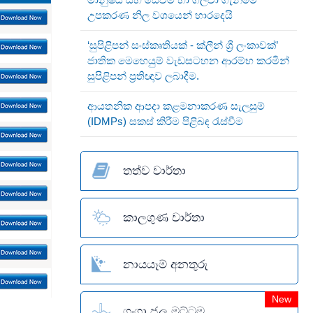
උපකරණ නිල වශයෙන් භාරදෙයි
‘සුපිළිපන් සංස්කෘතියක් - ක්ලීන් ශ්‍රී ලංකාවක්’
ජාතික මෙහෙයුම් වැඩසටහන ආරම්භ කරමින්
සුපිළිපන් ප්‍රතිඥාව ලබාදීම.
ආයතනික ආපදා කළමනාකරණ සැලසුම්
(IDMPs) සකස් කිරීම පිළිබඳ රැස්වීම
තත්ව වාර්තා
කාලගුණ වාර්තා
නායයෑම් අනතුරු
New
ගංගා ජල මට්ටම