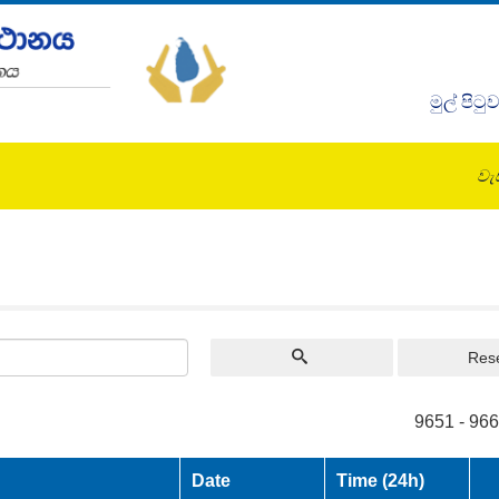
මුල් පිටු
වැඩ
Res
9651 - 966
Date
Time (24h)