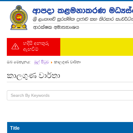
හදිසි අනතුරු
ඇඟවීම්
ඔබ මෙතැනය:
මුල් පිටුව
කාලගුණ වාර්තා
කාලගුණ වාර්තා
Title