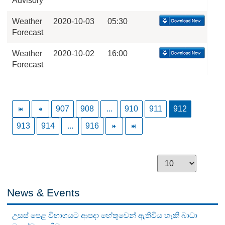
Advisory
Weather
2020-10-03
05:30
Forecast
Weather
2020-10-02
16:00
Forecast
907
908
...
910
911
912
913
914
...
916
News & Events
උසස් පෙළ විභාගයට ආපදා හේතුවෙන් ඇතිවිය හැකි බාධා