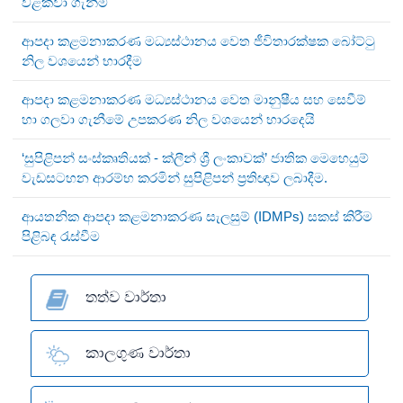
වළක්වා ගැනීම
ආපදා කළමනාකරණ මධ්‍යස්ථානය වෙත ජීවිතාරක්ෂක බෝට්ටු
නිල වශයෙන් භාරදීම
ආපදා කළමනාකරණ මධ්‍යස්ථානය වෙත මානුෂීය සහ සෙවීම්
හා ගලවා ගැනීමේ උපකරණ නිල වශයෙන් භාරදෙයි
‘සුපිළිපන් සංස්කෘතියක් - ක්ලීන් ශ්‍රී ලංකාවක්’ ජාතික මෙහෙයුම්
වැඩසටහන ආරම්භ කරමින් සුපිළිපන් ප්‍රතිඥාව ලබාදීම.
ආයතනික ආපදා කළමනාකරණ සැලසුම් (IDMPs) සකස් කිරීම
පිළිබඳ රැස්වීම
තත්ව වාර්තා
කාලගුණ වාර්තා