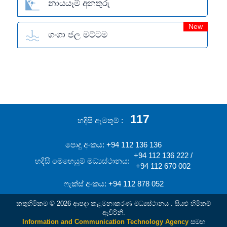
නායයෑම් අනතුරු
New
ගංගා ජල මට්ටම
117
හදිසි ඇමතුම්
පොදු අංකය: +94 112 136 136
+94 112 136 222 /
හදිසි මෙහෙයුම් මධ්‍යස්ථානය:
+94 112 670 002
ෆැක්ස් අංකය: +94 112 878 052
කතුහිමිකම © 2026 ආපදා කළමනාකරණ මධ්‍යස්ථානය . සියළු හිමිකම්
ඇවිරිනි.
Information and Communication Technology Agency
සමඟ