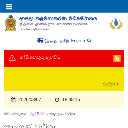
English
தமிழ்
හදිසි අනතුරු ඇඟවීම්
වැඩිදුර
2026/08/07
19:48:16
ඔබ මෙතැනය:
මුල් පිටුව
කාලගුණ වාර්තා
කාලගුණ වාර්තා