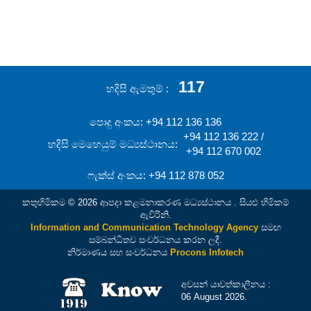
117
හදිසි ඇමතුම්
පොදු අංකය: +94 112 136 136
+94 112 136 222 /
හදිසි මෙහෙයුම් මධ්‍යස්ථානය:
+94 112 670 002
ෆැක්ස් අංකය: +94 112 878 052
කතුහිමිකම © 2026 ආපදා කළමනාකරණ මධ්‍යස්ථානය . සියළු හිමිකම්
ඇවිරිනි.
Information and Communication Technology Agency
සමඟ
සම්බන්ධිතව සංවර්ධනය කරන ලදී.
නිර්මාණය සහ සංවර්ධනය
Procons Infotech
අවසන් යාවත්කාලීනය :
06 August 2026.