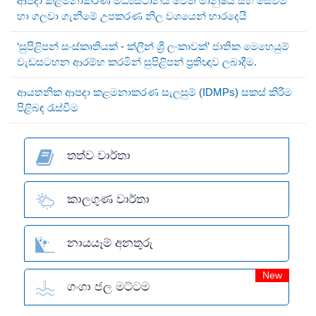
ආපදා කළමනාකරණ මධ්‍යස්ථානය වෙත මානුෂීය සහ සෙවීම්
හා ගලවා ගැනීමේ උපකරණ නිල වශයෙන් භාරදෙයි
‘සුපිළිපන් සංස්කෘතියක් - ක්ලීන් ශ්‍රී ලංකාවක්’ ජාතික මෙහෙයුම්
වැඩසටහන ආරම්භ කරමින් සුපිළිපන් ප්‍රතිඥාව ලබාදීම.
ආයතනික ආපදා කළමනාකරණ සැලසුම් (IDMPs) සකස් කිරීම
පිළිබඳ රැස්වීම
තත්ව වාර්තා
කාලගුණ වාර්තා
නායයෑම් අනතුරු
New
ගංගා ජල මට්ටම