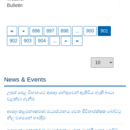
Bulletin
896
897
898
...
900
901
902
903
904
...
News & Events
උසස් පෙළ විභාගයට ආපදා හේතුවෙන් ඇතිවිය හැකි බාධා
වළක්වා ගැනීම
ආපදා කළමනාකරණ මධ්‍යස්ථානය වෙත ජීවිතාරක්ෂක බෝට්ටු
නිල වශයෙන් භාරදීම