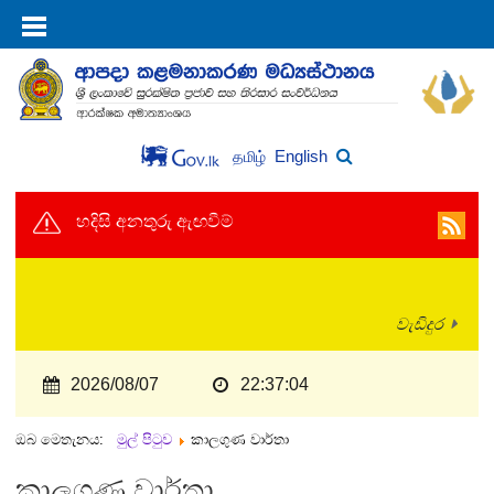
English
தமிழ்
හදිසි අනතුරු ඇඟවීම්
වැඩිදුර
2026/08/07
22:37:05
ඔබ මෙතැනය:
මුල් පිටුව
කාලගුණ වාර්තා
කාලගුණ වාර්තා