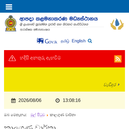
English
தமிழ்
හදිසි අනතුරු ඇඟවීම්
වැඩිදුර
2026/08/06
13:08:16
ඔබ මෙතැනය:
මුල් පිටුව
කාලගුණ වාර්තා
කාලගුණ වාර්තා