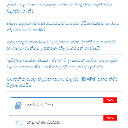
උසස් පෙළ විභාගයට ආපදා හේතුවෙන් ඇතිවිය හැකි බාධා
වළක්වා ගැනීම
ආපදා කළමනාකරණ මධ්‍යස්ථානය වෙත ජීවිතාරක්ෂක බෝට්ටු
නිල වශයෙන් භාරදීම
ආපදා කළමනාකරණ මධ්‍යස්ථානය වෙත මානුෂීය සහ සෙවීම්
හා ගලවා ගැනීමේ උපකරණ නිල වශයෙන් භාරදෙයි
‘සුපිළිපන් සංස්කෘතියක් - ක්ලීන් ශ්‍රී ලංකාවක්’ ජාතික මෙහෙයුම්
වැඩසටහන ආරම්භ කරමින් සුපිළිපන් ප්‍රතිඥාව ලබාදීම.
ආයතනික ආපදා කළමනාකරණ සැලසුම් (IDMPs) සකස් කිරීම
පිළිබඳ රැස්වීම
New
තත්ව වාර්තා
New
කාලගුණ වාර්තා