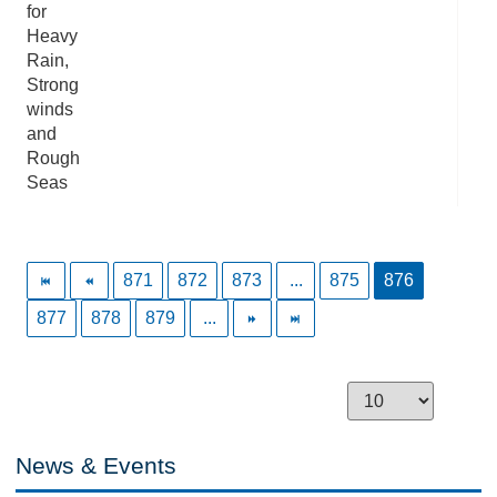
for
Heavy
Rain,
Strong
winds
and
Rough
Seas
871
872
873
...
875
876
877
878
879
...
News & Events