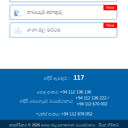
New
නායයෑම් අනතුරු
New
ගංගා ජල මට්ටම
117
හදිසි ඇමතුම්
පොදු අංකය: +94 112 136 136
+94 112 136 222 /
හදිසි මෙහෙයුම් මධ්‍යස්ථානය:
+94 112 670 002
ෆැක්ස් අංකය: +94 112 878 052
කතුහිමිකම © 2026 ආපදා කළමනාකරණ මධ්‍යස්ථානය . සියළු හිමිකම්