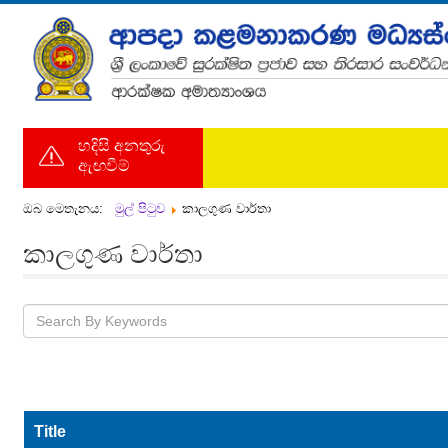
හදිසි අනතුරු
ඇඟවීම්
ඔබ මෙතැනය:
මුල් පිටුව
කාලගුණ වාර්තා
කාලගුණ වාර්තා
Title