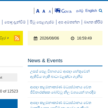
English
தமிழ்
ව
පොදු දැන්වීම්
පිටු පෙළගැස්ම
අප අමතන්න
බාගත කිරීම්
ිදුර
2026/08/06
16:59:50
News & Events
උසස් පෙළ විභාගයට ආපදා හේතුවෙන්
ඇතිවිය හැකි බාධා වළක්වා ගැනීම
et
ආපදා කළමනාකරණ මධ්‍යස්ථානය වෙත
0 of 12523
ජීවිතාරක්ෂක බෝට්ටු නිල වශයෙන් භාරදීම
ආපදා කළමනාකරණ මධ්‍යස්ථානය වෙත
මානුෂීය සහ සෙවීම් හා ගලවා ගැනීමේ