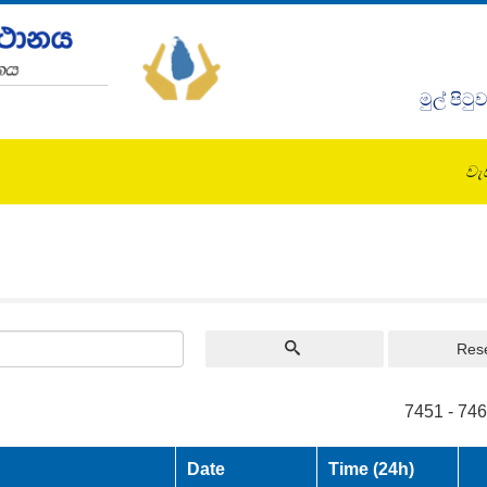
මුල් පිටු
වැඩ
Res
7451 - 746
Date
Time (24h)