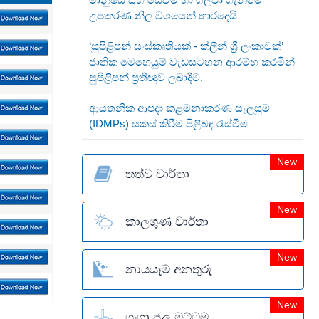
උපකරණ නිල වශයෙන් භාරදෙයි
‘සුපිළිපන් සංස්කෘතියක් - ක්ලීන් ශ්‍රී ලංකාවක්’
ජාතික මෙහෙයුම් වැඩසටහන ආරම්භ කරමින්
සුපිළිපන් ප්‍රතිඥාව ලබාදීම.
ආයතනික ආපදා කළමනාකරණ සැලසුම්
(IDMPs) සකස් කිරීම පිළිබඳ රැස්වීම
New
තත්ව වාර්තා
New
කාලගුණ වාර්තා
New
නායයෑම් අනතුරු
New
ගංගා ජල මට්ටම