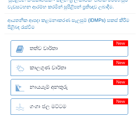
වැඩසටහන ආරම්භ කරමින් සුපිළිපන් ප්‍රතිඥාව ලබාදීම.
ආයතනික ආපදා කළමනාකරණ සැලසුම් (IDMPs) සකස් කිරීම
පිළිබඳ රැස්වීම
New
තත්ව වාර්තා
New
කාලගුණ වාර්තා
New
නායයෑම් අනතුරු
New
ගංගා ජල මට්ටම