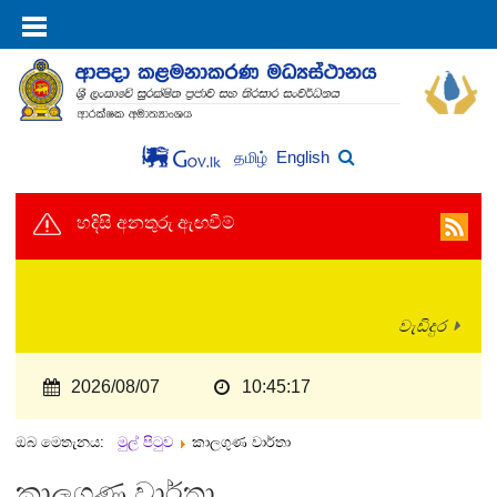
English
தமிழ்
හදිසි අනතුරු ඇඟවීම්
වැඩිදුර
2026/08/07
10:45:17
ඔබ මෙතැනය:
මුල් පිටුව
කාලගුණ වාර්තා
කාලගුණ වාර්තා