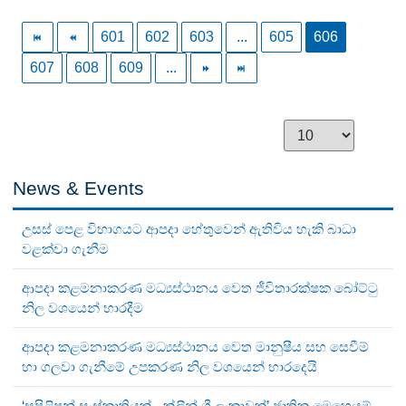
601
602
603
...
605
606
607
608
609
...
News & Events
උසස් පෙළ විභාගයට ආපදා හේතුවෙන් ඇතිවිය හැකි බාධා
වළක්වා ගැනීම
ආපදා කළමනාකරණ මධ්‍යස්ථානය වෙත ජීවිතාරක්ෂක බෝට්ටු
නිල වශයෙන් භාරදීම
ආපදා කළමනාකරණ මධ්‍යස්ථානය වෙත මානුෂීය සහ සෙවීම්
හා ගලවා ගැනීමේ උපකරණ නිල වශයෙන් භාරදෙයි
‘සුපිළිපන් සංස්කෘතියක් - ක්ලීන් ශ්‍රී ලංකාවක්’ ජාතික මෙහෙයුම්