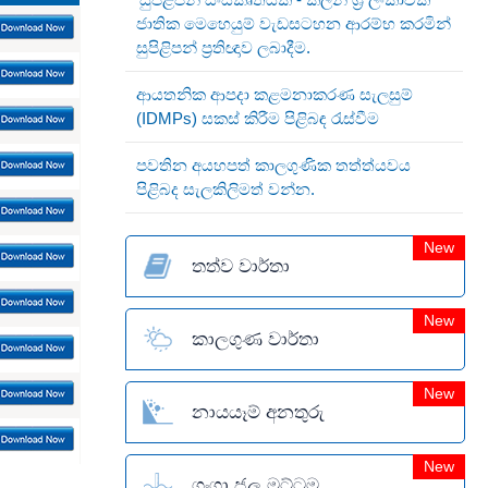
ජාතික මෙහෙයුම් වැඩසටහන ආරම්භ කරමින්
සුපිළිපන් ප්‍රතිඥාව ලබාදීම.
ආයතනික ආපදා කළමනාකරණ සැලසුම්
(IDMPs) සකස් කිරීම පිළිබඳ රැස්වීම
පවතින අයහපත් කාලගුණික තත්ත්යවය
පිළිබද සැලකිලිමත් වන්න.
New
තත්ව වාර්තා
New
කාලගුණ වාර්තා
New
නායයෑම් අනතුරු
New
ගංගා ජල මට්ටම