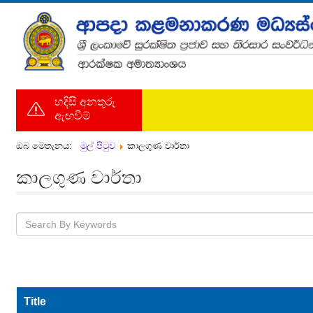
හදිසි අනතුරු
ඇඟවීම්
ඔබ මෙතැනය:
මුල් පිටුව
කාලගුණ වාර්තා
කාලගුණ වාර්තා
Title