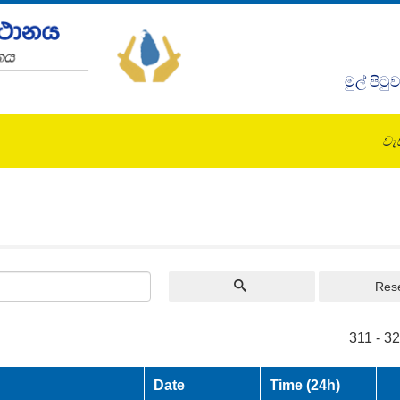
මුල් පිටු
වැඩ
Res
311 - 3
Date
Time (24h)