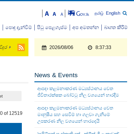
English
தமிழ்
ව
පොදු දැන්වීම්
පිටු පෙළගැස්ම
අප අමතන්න
බාගත කිරීම්
ිදුර
2026/08/06
8:37:33
News & Events
ආපදා කළමනාකරණ මධ්‍යස්ථානය වෙත
ජීවිතාරක්ෂක බෝට්ටු නිල වශයෙන් භාරදීම
et
ආපදා කළමනාකරණ මධ්‍යස්ථානය වෙත
20 of 12519
මානුෂීය සහ සෙවීම් හා ගලවා ගැනීමේ
උපකරණ නිල වශයෙන් භාරදෙයි
‘සුපිළිපන් සංස්කෘතියක් - ක්ලීන් ශ්‍රී ලංකාවක්’