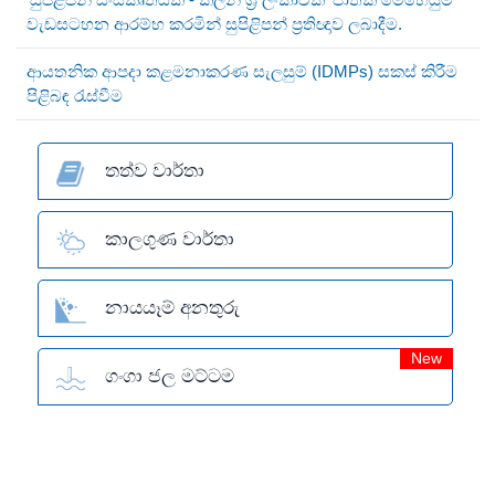
වැඩසටහන ආරම්භ කරමින් සුපිළිපන් ප්‍රතිඥාව ලබාදීම.
ආයතනික ආපදා කළමනාකරණ සැලසුම් (IDMPs) සකස් කිරීම
පිළිබඳ රැස්වීම
තත්ව වාර්තා
කාලගුණ වාර්තා
නායයෑම් අනතුරු
New
ගංගා ජල මට්ටම