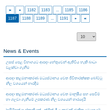
1182
1183
...
1185
1186
1187
1188
1189
...
1191
News & Events
උසස් පෙළ විභාගයට ආපදා හේතුවෙන් ඇතිවිය හැකි බාධා
වළක්වා ගැනීම
ආපදා කළමනාකරණ මධ්‍යස්ථානය වෙත ජීවිතාරක්ෂක බෝට්ටු
නිල වශයෙන් භාරදීම
ආපදා කළමනාකරණ මධ්‍යස්ථානය වෙත මානුෂීය සහ සෙවීම්
හා ගලවා ගැනීමේ උපකරණ නිල වශයෙන් භාරදෙයි
‘සුපිළිපන් සංස්කෘතියක් - ක්ලීන් ශ්‍රී ලංකාවක්’ ජාතික මෙහෙයුම්