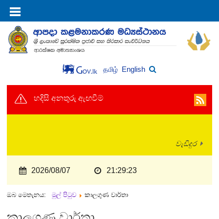
English
தமிழ்
හදිසි අනතුරු ඇඟවීම්
වැඩිදුර
2026/08/07
21:29:23
ඔබ මෙතැනය:
මුල් පිටුව
කාලගුණ වාර්තා
කාලගුණ වාර්තා