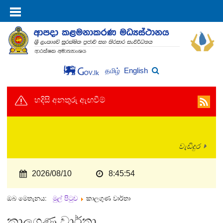
English
தமிழ்
හදිසි අනතුරු ඇඟවීම්
වැඩිදුර
2026/08/10
8:45:55
ඔබ මෙතැනය:
මුල් පිටුව
කාලගුණ වාර්තා
කාලගුණ වාර්තා