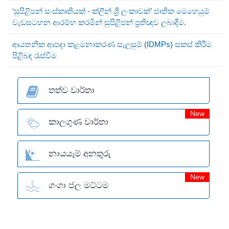
‘සුපිළිපන් සංස්කෘතියක් - ක්ලීන් ශ්‍රී ලංකාවක්’ ජාතික මෙහෙයුම්
වැඩසටහන ආරම්භ කරමින් සුපිළිපන් ප්‍රතිඥාව ලබාදීම.
ආයතනික ආපදා කළමනාකරණ සැලසුම් (IDMPs) සකස් කිරීම
පිළිබඳ රැස්වීම
තත්ව වාර්තා
New
කාලගුණ වාර්තා
නායයෑම් අනතුරු
New
ගංගා ජල මට්ටම