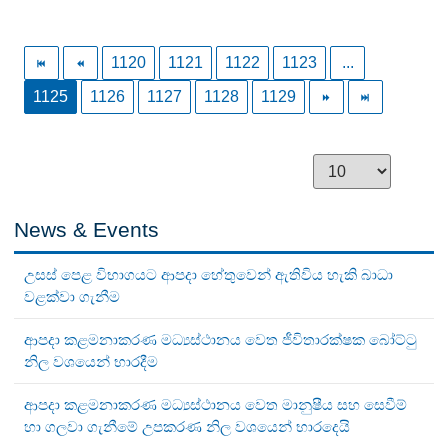
1120
1121
1122
1123
...
1125
1126
1127
1128
1129
News & Events
උසස් පෙළ විභාගයට ආපදා හේතුවෙන් ඇතිවිය හැකි බාධා
වළක්වා ගැනීම
ආපදා කළමනාකරණ මධ්‍යස්ථානය වෙත ජීවිතාරක්ෂක බෝට්ටු
නිල වශයෙන් භාරදීම
ආපදා කළමනාකරණ මධ්‍යස්ථානය වෙත මානුෂීය සහ සෙවීම්
හා ගලවා ගැනීමේ උපකරණ නිල වශයෙන් භාරදෙයි