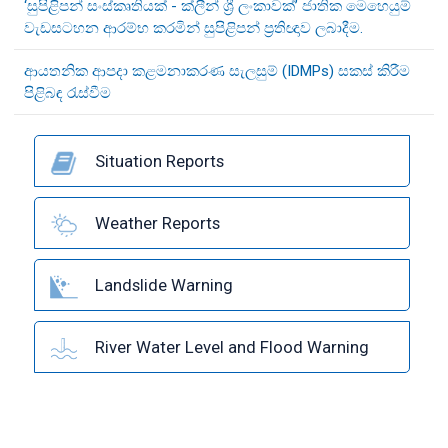
‘සුපිළිපන් සංස්කෘතියක් - ක්ලීන් ශ්‍රී ලංකාවක්’ ජාතික මෙහෙයුම්
වැඩසටහන ආරම්භ කරමින් සුපිළිපන් ප්‍රතිඥාව ලබාදීම.
ආයතනික ආපදා කළමනාකරණ සැලසුම් (IDMPs) සකස් කිරීම
පිළිබඳ රැස්වීම
Situation Reports
Weather Reports
Landslide Warning
River Water Level and Flood Warning