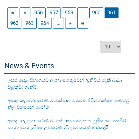
956
957
958
...
960
961
962
963
964
...
News & Events
උසස් පෙළ විභාගයට ආපදා හේතුවෙන් ඇතිවිය හැකි බාධා
වළක්වා ගැනීම
ආපදා කළමනාකරණ මධ්‍යස්ථානය වෙත ජීවිතාරක්ෂක බෝට්ටු
නිල වශයෙන් භාරදීම
ආපදා කළමනාකරණ මධ්‍යස්ථානය වෙත මානුෂීය සහ සෙවීම්
හා ගලවා ගැනීමේ උපකරණ නිල වශයෙන් භාරදෙයි