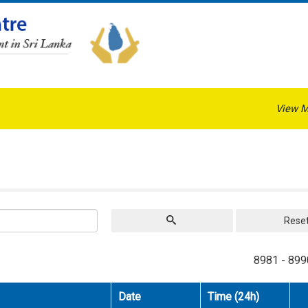
View M
Rese
8981 - 899
Date
Time (24h)