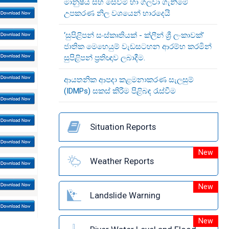
මානුෂීය සහ සෙවීම් හා ගලවා ගැනීමේ
උපකරණ නිල වශයෙන් භාරදෙයි
‘සුපිළිපන් සංස්කෘතියක් - ක්ලීන් ශ්‍රී ලංකාවක්’
ජාතික මෙහෙයුම් වැඩසටහන ආරම්භ කරමින්
සුපිළිපන් ප්‍රතිඥාව ලබාදීම.
ආයතනික ආපදා කළමනාකරණ සැලසුම්
(IDMPs) සකස් කිරීම පිළිබඳ රැස්වීම
Situation Reports
New
Weather Reports
New
Landslide Warning
New