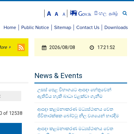
සිංහල
தமிழ்
Home
Public Notice
Sitemap
Contact Us
Downloads
ore
2026/08/08
17:21:52
News & Events
උසස් පෙළ විභාගයට ආපදා හේතුවෙන්
t
ඇතිවිය හැකි බාධා වළක්වා ගැනීම
ආපදා කළමනාකරණ මධ්‍යස්ථානය වෙත
0 of 12538
ජීවිතාරක්ෂක බෝට්ටු නිල වශයෙන් භාරදීම
ආපදා කළමනාකරණ මධ්‍යස්ථානය වෙත