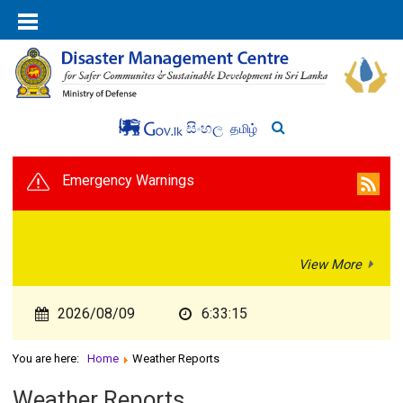
සිංහල
தமிழ்
Emergency Warnings
View More
2026/08/09
6:33:15
You are here:
Home
Weather Reports
Weather Reports