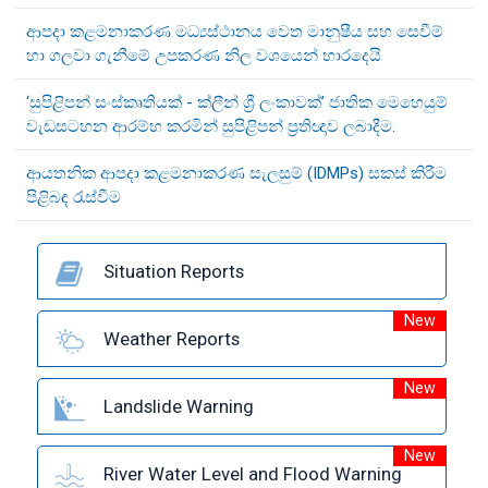
ආපදා කළමනාකරණ මධ්‍යස්ථානය වෙත මානුෂීය සහ සෙවීම්
හා ගලවා ගැනීමේ උපකරණ නිල වශයෙන් භාරදෙයි
‘සුපිළිපන් සංස්කෘතියක් - ක්ලීන් ශ්‍රී ලංකාවක්’ ජාතික මෙහෙයුම්
වැඩසටහන ආරම්භ කරමින් සුපිළිපන් ප්‍රතිඥාව ලබාදීම.
ආයතනික ආපදා කළමනාකරණ සැලසුම් (IDMPs) සකස් කිරීම
පිළිබඳ රැස්වීම
Situation Reports
New
Weather Reports
New
Landslide Warning
New
River Water Level and Flood Warning