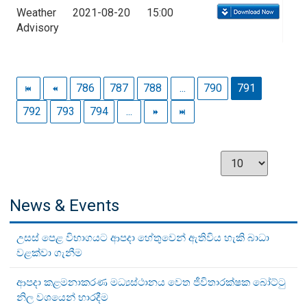
Weather
2021-08-20
15:00
Advisory
786
787
788
...
790
791
792
793
794
...
News & Events
උසස් පෙළ විභාගයට ආපදා හේතුවෙන් ඇතිවිය හැකි බාධා
වළක්වා ගැනීම
ආපදා කළමනාකරණ මධ්‍යස්ථානය වෙත ජීවිතාරක්ෂක බෝට්ටු
නිල වශයෙන් භාරදීම