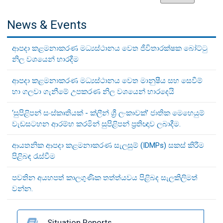
News & Events
ආපදා කළමනාකරණ මධ්‍යස්ථානය වෙත ජීවිතාරක්ෂක බෝට්ටු
නිල වශයෙන් භාරදීම
ආපදා කළමනාකරණ මධ්‍යස්ථානය වෙත මානුෂීය සහ සෙවීම්
හා ගලවා ගැනීමේ උපකරණ නිල වශයෙන් භාරදෙයි
‘සුපිළිපන් සංස්කෘතියක් - ක්ලීන් ශ්‍රී ලංකාවක්’ ජාතික මෙහෙයුම්
වැඩසටහන ආරම්භ කරමින් සුපිළිපන් ප්‍රතිඥාව ලබාදීම.
ආයතනික ආපදා කළමනාකරණ සැලසුම් (IDMPs) සකස් කිරීම
පිළිබඳ රැස්වීම
පවතින අයහපත් කාලගුණික තත්ත්යවය පිළිබද සැලකිලිමත්
වන්න.
Situation Reports