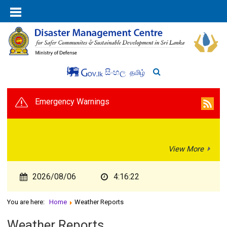
සිංහල
தமிழ்
Emergency Warnings
View More
2026/08/06
4:16:22
You are here:
Home
Weather Reports
Weather Reports