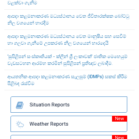
වළක්වා ගැනීම
ආපදා කළමනාකරණ මධ්‍යස්ථානය වෙත ජීවිතාරක්ෂක බෝට්ටු
නිල වශයෙන් භාරදීම
ආපදා කළමනාකරණ මධ්‍යස්ථානය වෙත මානුෂීය සහ සෙවීම්
හා ගලවා ගැනීමේ උපකරණ නිල වශයෙන් භාරදෙයි
‘සුපිළිපන් සංස්කෘතියක් - ක්ලීන් ශ්‍රී ලංකාවක්’ ජාතික මෙහෙයුම්
වැඩසටහන ආරම්භ කරමින් සුපිළිපන් ප්‍රතිඥාව ලබාදීම.
ආයතනික ආපදා කළමනාකරණ සැලසුම් (IDMPs) සකස් කිරීම
පිළිබඳ රැස්වීම
Situation Reports
New
Weather Reports
New