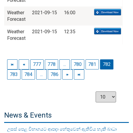
Forecast
Weather
2021-09-15
16:00
Forecast
Weather
2021-09-15
12:35
Forecast
777
778
...
780
781
782
783
784
...
786
News & Events
උසස් පෙළ විභාගයට ආපදා හේතුවෙන් ඇතිවිය හැකි බාධා