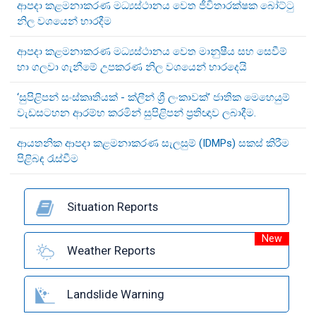
ආපදා කළමනාකරණ මධ්‍යස්ථානය වෙත ජීවිතාරක්ෂක බෝට්ටු
නිල වශයෙන් භාරදීම
ආපදා කළමනාකරණ මධ්‍යස්ථානය වෙත මානුෂීය සහ සෙවීම්
හා ගලවා ගැනීමේ උපකරණ නිල වශයෙන් භාරදෙයි
‘සුපිළිපන් සංස්කෘතියක් - ක්ලීන් ශ්‍රී ලංකාවක්’ ජාතික මෙහෙයුම්
වැඩසටහන ආරම්භ කරමින් සුපිළිපන් ප්‍රතිඥාව ලබාදීම.
ආයතනික ආපදා කළමනාකරණ සැලසුම් (IDMPs) සකස් කිරීම
පිළිබඳ රැස්වීම
Situation Reports
New
Weather Reports
Landslide Warning