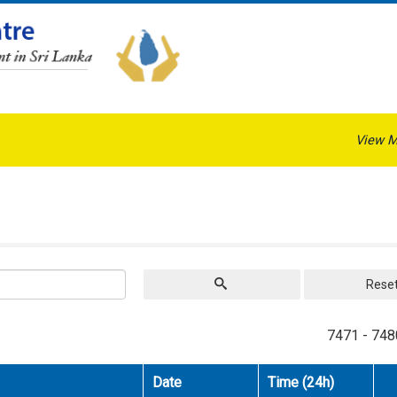
View M
Rese
7471 - 748
Date
Time (24h)