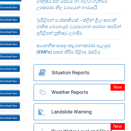
මානුෂීය සහ සෙවීම් හා ගලවා ගැනීමේ
උපකරණ නිල වශයෙන් භාරදෙයි
‘සුපිළිපන් සංස්කෘතියක් - ක්ලීන් ශ්‍රී ලංකාවක්’
ජාතික මෙහෙයුම් වැඩසටහන ආරම්භ කරමින්
සුපිළිපන් ප්‍රතිඥාව ලබාදීම.
ආයතනික ආපදා කළමනාකරණ සැලසුම්
(IDMPs) සකස් කිරීම පිළිබඳ රැස්වීම
Situation Reports
New
Weather Reports
Landslide Warning
New