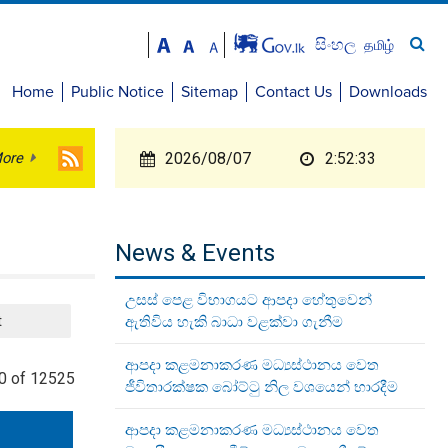
සිංහල
தமிழ்
Home
Public Notice
Sitemap
Contact Us
Downloads
ore
2026/08/07
2:52:33
News & Events
උසස් පෙළ විභාගයට ආපදා හේතුවෙන්
t
ඇතිවිය හැකි බාධා වළක්වා ගැනීම
ආපදා කළමනාකරණ මධ්‍යස්ථානය වෙත
0 of 12525
ජීවිතාරක්ෂක බෝට්ටු නිල වශයෙන් භාරදීම
ආපදා කළමනාකරණ මධ්‍යස්ථානය වෙත