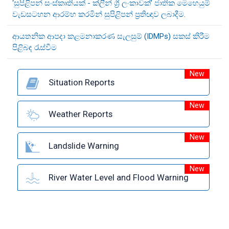
‘සුපිළිපන් සංස්කෘතියක් - ක්ලීන් ශ්‍රී ලංකාවක්’ ජාතික මෙහෙයුම්
වැඩසටහන ආරම්භ කරමින් සුපිළිපන් ප්‍රතිඥාව ලබාදීම.
ආයතනික ආපදා කළමනාකරණ සැලසුම් (IDMPs) සකස් කිරීම
පිළිබඳ රැස්වීම
New
Situation Reports
New
Weather Reports
New
Landslide Warning
New
River Water Level and Flood Warning