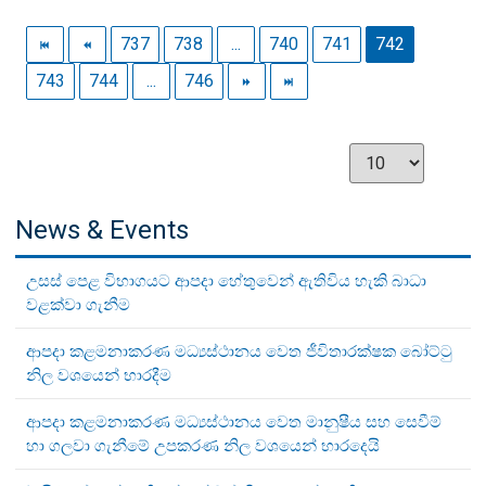
737
738
...
740
741
742
743
744
...
746
News & Events
උසස් පෙළ විභාගයට ආපදා හේතුවෙන් ඇතිවිය හැකි බාධා
වළක්වා ගැනීම
ආපදා කළමනාකරණ මධ්‍යස්ථානය වෙත ජීවිතාරක්ෂක බෝට්ටු
නිල වශයෙන් භාරදීම
ආපදා කළමනාකරණ මධ්‍යස්ථානය වෙත මානුෂීය සහ සෙවීම්
හා ගලවා ගැනීමේ උපකරණ නිල වශයෙන් භාරදෙයි