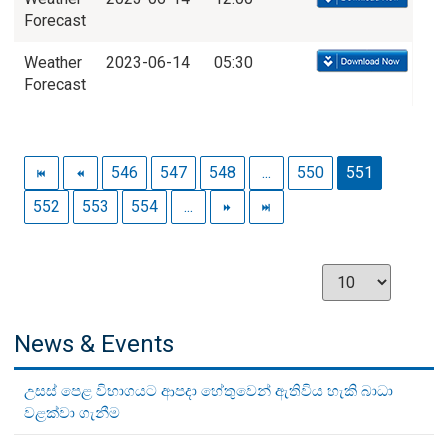
Forecast
Weather
2023-06-14
05:30
Forecast
546
547
548
...
550
551
552
553
554
...
News & Events
උසස් පෙළ විභාගයට ආපදා හේතුවෙන් ඇතිවිය හැකි බාධා
වළක්වා ගැනීම