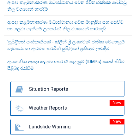
ආපදා කළමනාකරණ මධ්‍යස්ථානය වෙත ජීවිතාරක්ෂක බෝට්ටු
නිල වශයෙන් භාරදීම
ආපදා කළමනාකරණ මධ්‍යස්ථානය වෙත මානුෂීය සහ සෙවීම්
හා ගලවා ගැනීමේ උපකරණ නිල වශයෙන් භාරදෙයි
‘සුපිළිපන් සංස්කෘතියක් - ක්ලීන් ශ්‍රී ලංකාවක්’ ජාතික මෙහෙයුම්
වැඩසටහන ආරම්භ කරමින් සුපිළිපන් ප්‍රතිඥාව ලබාදීම.
ආයතනික ආපදා කළමනාකරණ සැලසුම් (IDMPs) සකස් කිරීම
පිළිබඳ රැස්වීම
Situation Reports
New
Weather Reports
New
Landslide Warning