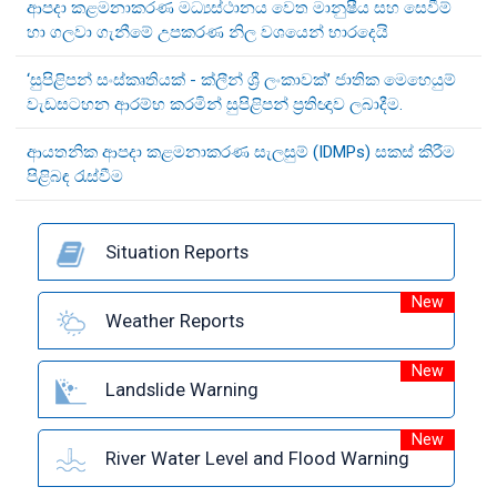
ආපදා කළමනාකරණ මධ්‍යස්ථානය වෙත මානුෂීය සහ සෙවීම්
හා ගලවා ගැනීමේ උපකරණ නිල වශයෙන් භාරදෙයි
‘සුපිළිපන් සංස්කෘතියක් - ක්ලීන් ශ්‍රී ලංකාවක්’ ජාතික මෙහෙයුම්
වැඩසටහන ආරම්භ කරමින් සුපිළිපන් ප්‍රතිඥාව ලබාදීම.
ආයතනික ආපදා කළමනාකරණ සැලසුම් (IDMPs) සකස් කිරීම
පිළිබඳ රැස්වීම
Situation Reports
New
Weather Reports
New
Landslide Warning
New
River Water Level and Flood Warning