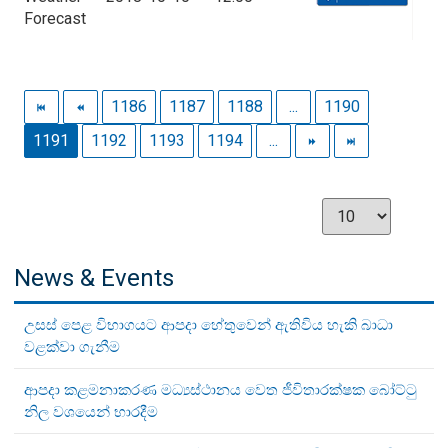
Forecast
1186
1187
1188
...
1190
1191
1192
1193
1194
...
News & Events
උසස් පෙළ විභාගයට ආපදා හේතුවෙන් ඇතිවිය හැකි බාධා
වළක්වා ගැනීම
ආපදා කළමනාකරණ මධ්‍යස්ථානය වෙත ජීවිතාරක්ෂක බෝට්ටු
නිල වශයෙන් භාරදීම