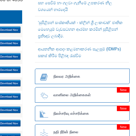
සහ සෙවීම් හා ගලවා ගැනීමේ උපකරණ නිල
වශයෙන් භාරදෙයි
‘සුපිළිපන් සංස්කෘතියක් - ක්ලීන් ශ්‍රී ලංකාවක්’ ජාතික
මෙහෙයුම් වැඩසටහන ආරම්භ කරමින් සුපිළිපන්
ප්‍රතිඥාව ලබාදීම.
ආයතනික ආපදා කළමනාකරණ සැලසුම් (IDMPs)
සකස් කිරීම පිළිබඳ රැස්වීම
நிலவர அறிக்கை
New
வானிலை அறிக்கைகள்
New
நிலச்சரிவு எச்சரிக்கை
New
நதி நீரின் நிலை