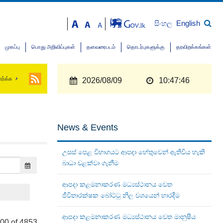
English
සිංහල
முகப்பு
பொது அறிவிப்புகள்
தளவரைபடம்
தொடர்புகளுக்கு
தரவிறக்கங்கள்
ார்க்க
2026/08/09
10:47:46
News & Events
උසස් පෙළ විභාගයට ආපදා හේතුවෙන් ඇතිවිය හැකි
බාධා වළක්වා ගැනීම
ආපදා කළමනාකරණ මධ්‍යස්ථානය වෙත
ජීවිතාරක්ෂක බෝට්ටු නිල වශයෙන් භාරදීම
ආපදා කළමනාකරණ මධ්‍යස්ථානය වෙත මානුෂීය
100 of 4853